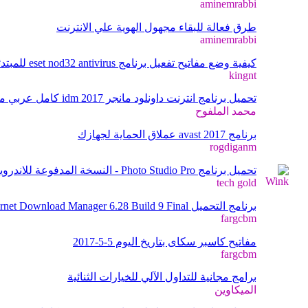
aminemrabbi
طرق فعالة للبقاء مجهول الهوية علي الانترنت
aminemrabbi
كيفية وضع مفاتيح تفعيل برنامج eset nod32 antivirus للمبتدئين
kingnt
تحميل برنامج انترنت داونلود مانجر 2017 idm كامل عربي مجانا
محمد الملفوح
برنامج avast 2017 عملاق الحماية لجهازك
rogdiganm
تحميل برنامج Photo Studio Pro - النسخة المدفوعة للاندرويد مجانا
tech gold
برنامج التحميل Internet Download Manager 6.28 Build 9 Final كامل
fargcbm
مفاتيح كاسبر سكاى بتاريخ اليوم 5-5-2017
fargcbm
برامج مجانية للتداول الآلي للخيارات الثنائية
الميكاوين