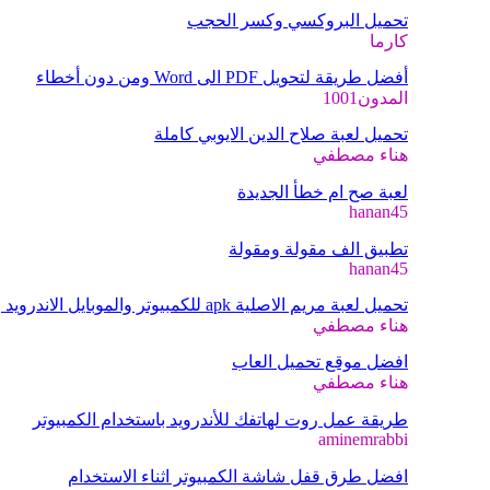
تحميل البروكسي وكسر الحجب
كارما
أفضل طريقة لتحويل PDF الى Word ومن دون أخطاء
المدون1001
تحميل لعبة صلاح الدين الايوبي كاملة
هناء مصطفي
لعبة صح ام خطأ الجديدة
hanan45
تطبيق الف مقولة ومقولة
hanan45
تحميل لعبة مريم الاصلية apk للكمبيوتر والموبايل الاندرويد والايفون
هناء مصطفي
افضل موقع تحميل العاب
هناء مصطفي
طريقة عمل روت لهاتفك للأندرويد باستخدام الكمبيوتر
aminemrabbi
افضل طرق قفل شاشة الكمبيوتر اثناء الاستخدام