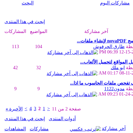
مشاركات اليوم
البحث
إبحث في هذا المنتدى
آخر مشاركة
المواضيع
المشاركات
إنشاء ملفات...
سطة
طارق الحرفوش
104
113
06:39 PM
12-15-
 المواقع لتحميل الألعاب...
سطة
ابو ملك
32
42
01:17 AM
08-11-
تفحص ملفات الحاسوب ما اذا...
سطة
مدون1122
9
9
09:23 AM
01-24-
>
4
3
2
1
<
صفحة 2 من 11
الأخيرة
»
أدوات المنتدى
إبحث في هذا المنتدى
آخر مشاركة
مشاركات
المشاهدات