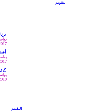
التقويم
برنامج novaPDF ل
بوا
2017
أفضل
بوا
2017
كيف 
بوا
2018
التقييم