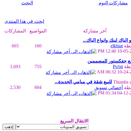
مشاركات اليوم
البحث
إبحث في هذا المنتدى
آخر مشاركة
المواضيع
المشاركات
 الباك لينك وانواع الباك...
سطة
elkhiat
160
665
12:40 PM
10-05-
ع جفكستور للمصممين
سطة
Po!nt
755
1,693
06:32 AM
10-24-
للبيع شقة في ميامي الجديدة...
2,530
604
سطة
أخصائي تسويق
01:34 PM
04-12-
الانتقال السريع