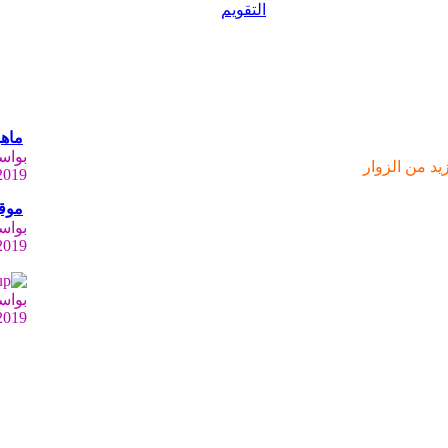
التقويم
ماهو
بوا
د من الزوار
2019
موق
بوا
2019
بوا
2019