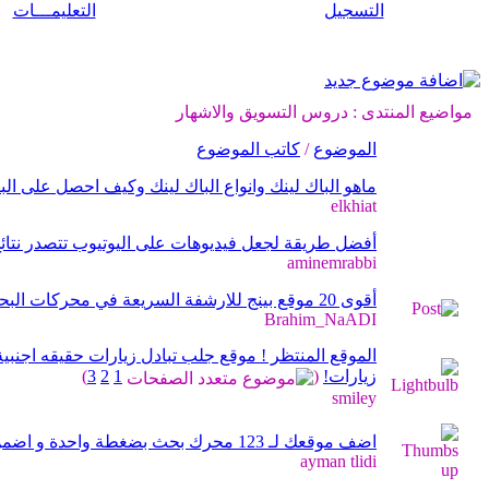
التسجيل
التعليمـــات
مواضيع المنتدى
: دروس التسويق والاشهار
الموضوع
/
كاتب الموضوع
ماهو الباك لينك وانواع الباك لينك وكيف احصل على الباك
elkhiat
أفضل طريقة لجعل فيديوهات على اليوتيوب تتصدر نتا
aminemrabbi
أقوى 20 موقع بينج للارشفة السريعة في محركات البحث
Brahim_NaADI
الموقع المنتظر ! موقع جلب تبادل زيارات حقيقه اجنبية
زيارات!
‏
(
1
2
3
)
smiley
اضف موقعك لـ 123 محرك بحث بضغطة واحدة و اضمن ارشفة فورية لمواضيعك seo
ayman tlidi