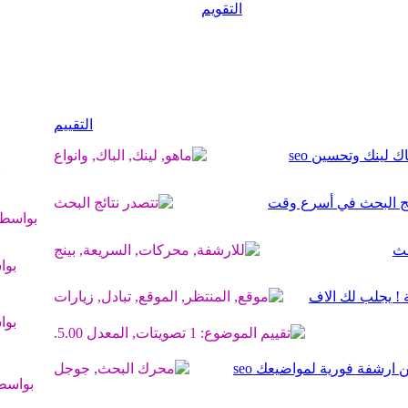
التقويم
التقييم
 لينك وتحسين seo
ب
ئج البحث في أسرع وقت
بواسط
بو
 ! يجلب لك الاف
بو
بواسط