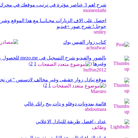
شرح اهم 3 عناصر مؤثرة في ترتيب موقعك في محرك بحث جوجل
momenfathi
احصل على الاف الزيارات مجـانــا مع هذا الموقع وش
جوجل! شرح صور +فيديو
smiley
كتاب زوار الفيس بوك
achrafwac
بالصور والفيديو شر
وغيرها
‏
(
1
2
)
buffon2012
موقع تبادل زوار حقيقى وغير مخالف لادسنس "عن تجر
)
2
1
(
Maestro
قائمة بمدونات دوفلو و دات بيج رانك عالي
abdoumara
عداد - افضل طريقة للتبادل الاعلاني
وظائف
قنبلة الترافيك:النسخة الثانية مفتوحة المصدر