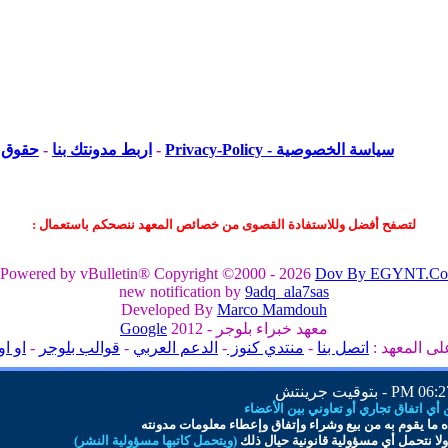
سياسة الخصوصية - Privacy-Policy
-
اربط مدونتك بنا
-
حقوق ا
لتصفح أفضل وللاستفادة القصوى من خصائص المعهد ننصحكم باستعمال :
Powered by vBulletin® Copyright ©2000 - 2026
Dov By EGYNT.Co
new notification by
9adq_ala7sas
Developed By
Marco Mamdouh
معهد خبراء بلوجر - 2012
Google
لى المعهد :
اتصل بنا
-
منتدي كنوز
-
الدعم العربي
-
قوالب بلوجر
-
او او
06:27 
- بتوقيت جرينتش
ي اتفاق تجاري أو تعاوني بين الأعضاء
 ما
يقوم به من بيع وشراء وإتفاق و
إ
عطاء معلومات
مدونته
لا نتحمل أي مسؤولية قانونية حيال ذلك
(ويتحمل كاتبها مسؤولية النشر)