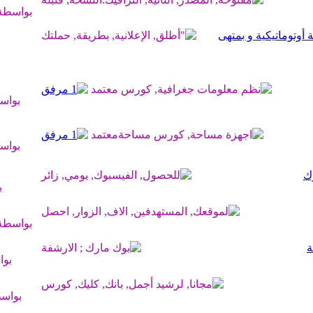
بواسطة
يس بوك بـ 0 دولار بطريقة أوتوماتيكية و بمتهى
بواس
بواس
ب
بواسطة
بو
بواس