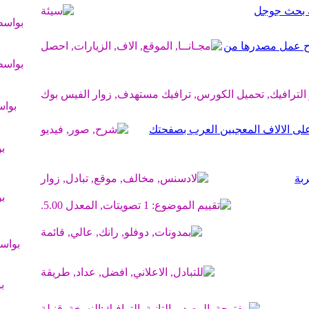
بواس
رح عمل مصدرها من
بواس
بوا
ح التسجيل فى mezo.me للحصول على الالاف المعجبين العرب بصفحتك
ب
بة
ب
بواس
ب