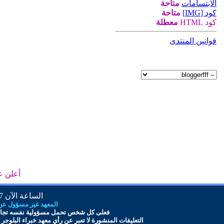
الابتسامات
متاحة
كود [IMG]
متاحة
كود HTML
معطلة
قوانين المنتدى
أعلن ع
الساعة الآن
PM
المعهد غير مسؤول عن أ
فعلى كل شخص تحمل مس
ؤ
ولية نفسه تجاه
التعليقات المنشورة لا تعبر عن رأي معهد
خبراء البلوجر
و