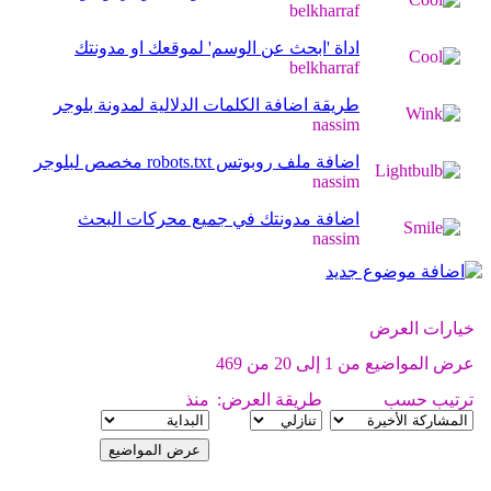
belkharraf
اداة 'ابحث عن الوسم' لموقعك او مدونتك
belkharraf
طريقة اضافة الكلمات الدلالية لمدونة بلوجر
nassim
اضافة ملف روبوتس robots.txt مخصص لبلوجر
nassim
اضافة مدونتك في جميع محركات البحث
nassim
خيارات العرض
عرض المواضيع من 1 إلى 20 من 469
ترتيب حسب
طريقة العرض:
منذ