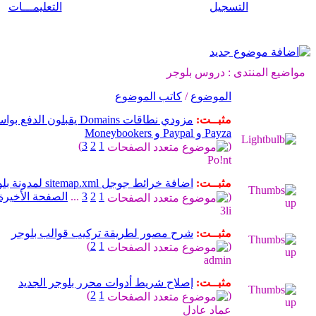
التسجيل
التعليمـــات
مواضيع المنتدى
: دروس بلوجر
الموضوع
/
كاتب الموضوع
مثبــت:
مزودي نطاقات Domains يقبلون الدفع
Payza و Paypal و Moneybookers
)
3
2
1
(
Po!nt
مثبــت:
اضافة خرائط جوجل sitemap.xml لمدونة بلوجر
(
1
2
3
...
الصفحة الأخيرة
3li
مثبــت:
شرح مصور لطريقة تركيب قوالب بلوجر
)
2
1
(
admin
مثبــت:
إصلاح شريط أدوات محرر بلوجر الجديد
)
2
1
(
عماد عادل