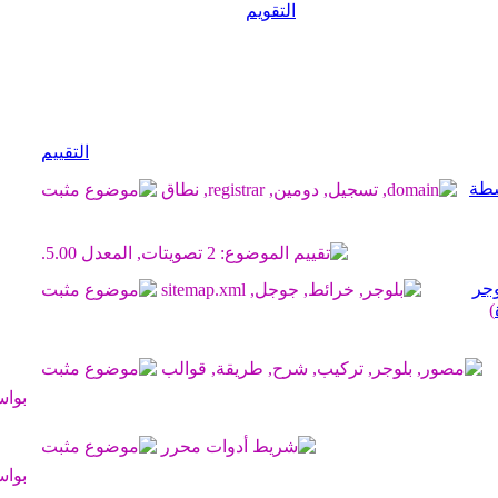
التقويم
التقييم
 بواسطة
)
بوا
بوا