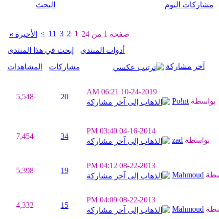
مشاركات اليوم
البحث
>
11
3
2
1
صفحة 1 من 24
الأخيرة
»
أدوات المنتدى
إبحث في هذا المنتدى
آخر مشاركة
مشاركات
المشاهدات
06:21 AM
10-24-2019
5,548
20
بواسطة
Po!nt
03:40 PM
04-16-2014
7,454
34
بواسطة
zad
04:12 PM
08-22-2013
5,398
19
سطة
Mahmoud
04:09 PM
08-22-2013
4,332
15
سطة
Mahmoud