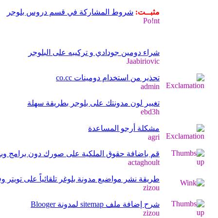
مثبــت:
شروط المشاركة في قسم دروس بلوجر
Po!nt
شراء دومين جودادي و تركيبه على البلوجر
Jaabiriovic
تحذير من استخدام دومينات co.cc
admin
تغيير لون مدونتك على بلوجر بطريقة سهلة
ebd3h
مشكلة أرجو المساعدة
agri
قم باضافة حقوق الملكية على صورك دون برامج وب
actaghoult
طريقة نشر مواضيع مدونة بلوغر تلقائياً على تويتر 
zizou
شرح إضافة ملف sitemap لمدونة Blooger
zizou