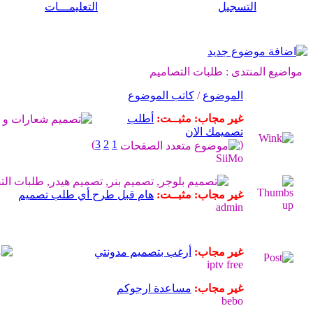
التسجيل
التعليمـــات
مواضيع المنتدى
: طلبات التصاميم
الموضوع
/
كاتب الموضوع
غير مجاب:
مثبــت:
أطلب
تصميمك الان
)
3
2
1
(
SiiMo
غير مجاب:
مثبــت:
هام قبل طرح أي طلب تصميم
admin
غير مجاب:
أرغب بتصميم مدونتي
iptv free
غير مجاب:
مساعدة ارجوكم
bebo