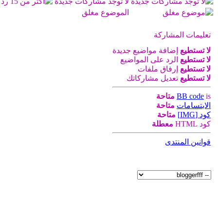
لا توجد مشاركات جديدة
الموضوع مغلق
تعليمات المشاركة
لا تستطيع
إضافة مواضيع جديدة
لا تستطيع
الرد على المواضيع
لا تستطيع
إرفاق ملفات
لا تستطيع
تعديل مشاركاتك
is
BB code
متاحة
الابتسامات
متاحة
كود [IMG]
متاحة
كود HTML
معطلة
قوانين المنتدى