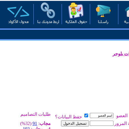
ت بلوجر
طلبات التصاميم
العضو
حفظ البيانات؟
 المرور
مجاب
:
91
(32%)
غير مجاب
:
192