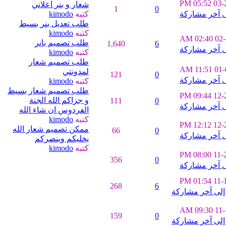
05:52 PM
03-
شعار و بنر اعلاني
1
0
كتبه
kimodo
طلب تعديل بنر بسيط
كتبه
kimodo
02:40 AM
02
طلب تصميم بانر
1,640
6
كتبه
kimodo
طلب تصميم شعار
11:51 AM
01-
لمدونتي
121
0
كتبه
kimodo
طلب تصميم شعار بسيط
09:44 PM
12-
و جزاكم الله الجنة
111
0
الفردوس ان شاء الله
كتبه
kimodo
12:12 PM
12-
ممكن تصميم شعار الله
66
0
يخليكم وينصركم
كتبه
kimodo
08:00 PM
11-
356
0
01:54 PM
11-
268
6
09:30 AM
11-
159
0