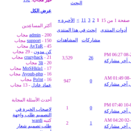
البحث
عرض الكل
>
11
3
2
1
صفحة 1 من 15
الأخيرة
»
أكثر المساعِدين
أدوات المنتدى
إبحث في هذا المنتدى
- 200 مجاب
admin
مشاركات
المشاهدات
- 150 مجاب
support
- 45 مجاب
AvTaR
كن مدون
- 29 مجاب
06:27 PM
08-
- 21 مجاب
crazyhack
3,529
26
- 20 مجاب
3li
- 17 مجاب
MoSHkla1
- 16 مجاب
Ayoub-php
01:49 AM
08
- 16 مجاب
Po!nt
947
0
عماد عادل
- 13 مجاب
أحدث الأسئلة المجابة
07:40 PM
10-
1
0
لاصحاب الخبرة في
التصميم طلب واجهة
04:20 AM
02
كتبه
wardi
2
1
طلب تصميم شعار