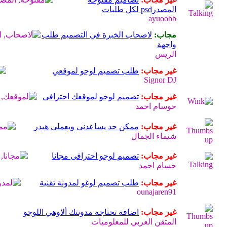
المصدرpsd لكل طلبات
ayuoobb
مجاب:
لاصحاب الخبرة في التصميم طلب
واجهة
الريس
غير مجاب:
طلب تصميم لوجو لموقعي
Signor DJ
غير مجاب:
تصميم لوجو لموقعك احترافى
حوسام احمد
غير مجاب:
ممكن حد يساعدنى ويعملى هيدر
شيماء الجمال
غير مجاب:
تصميم لوجو احترافى مجانا
حسام احمد
غير مجاب:
طلب تصميم لوغو لمدونة تقنية
ounajaren91
غير مجاب:
اضافة تحتاجه مدونتك ألاوهي اللوجو
المتقن العربي للمعلوميات