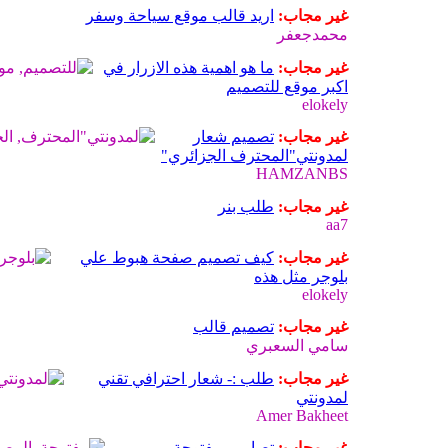
غير مجاب:
اريد قالب موقع سياحة وسفر
محمدجعفر
غير مجاب:
ما هو اهمية هذه الازرار في
اكبر موقع للتصميم
elokely
غير مجاب:
تصميم شعار
لمدونتي"المحترف الجزائري"
HAMZANBS
غير مجاب:
طلب بنر
aa7
غير مجاب:
كيف تصميم صفحة هبوط علي
بلوجر مثل هذه
elokely
غير مجاب:
تصميم قالب
سامي السعبري
غير مجاب:
طلب :- شعار احترافي تقني
لمدونتي
Amer Bakheet
غير مجاب:
تصاميم مفتوحة