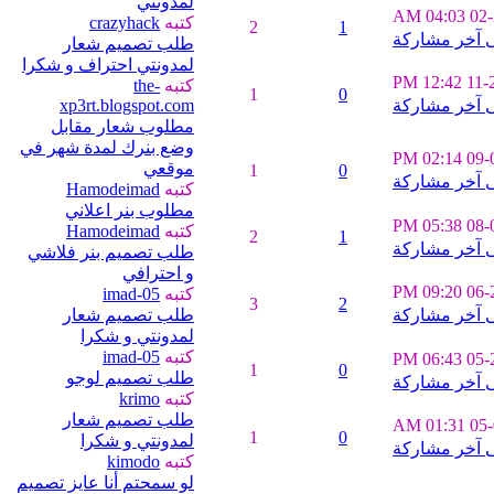
لمدونتي
04:03 AM
02
كتبه
crazyhack
2
1
طلب تصميم شعار
لمدونتي احتراف و شكرا
12:42 PM
11-
كتبه
the-
1
0
xp3rt.blogspot.com
مطلوب شعار مقابل
وضع بنرك لمدة شهر في
02:14 PM
09-
موقعي
1
0
كتبه
Hamodeimad
مطلوب بنر اعلاني
05:38 PM
08-
كتبه
Hamodeimad
2
1
طلب تصميم بنر فلاشي
و احترافي
09:20 PM
06-
كتبه
imad-05
3
2
طلب تصميم شعار
لمدونتي و شكرا
كتبه
imad-05
06:43 PM
05-
1
0
طلب تصميم لوجو
كتبه
krimo
طلب تصميم شعار
01:31 AM
05
1
0
لمدونتي و شكرا
كتبه
kimodo
لو سمحتم أنا عايز تصميم