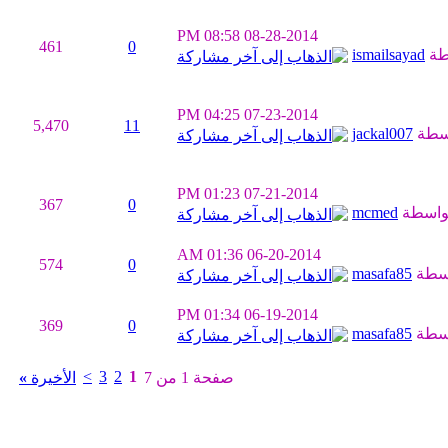
08:58 PM
08-28-2014
461
0
طة
ismailsayad
04:25 PM
07-23-2014
5,470
11
سطة
jackal007
01:23 PM
07-21-2014
367
0
واسطة
mcmed
01:36 AM
06-20-2014
574
0
سطة
masafa85
01:34 PM
06-19-2014
369
0
سطة
masafa85
>
3
2
1
صفحة 1 من 7
الأخيرة
»