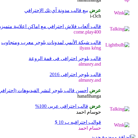
عرض
بيع قالب مدونة آي-تك الإحترافي
i-t3ch
قالب ألعاب فلاش احترافي مع اماكن اعلانية متميزة
come.play400
قالب شبكة الأنمي لمدونات بلوجر معرب ومتجاوب
ilyass kéng
قالب بلوجر احترافى فى قمة الروعة
almasry.asd
قالب بلوجر احترافى 2016
almasry.asd
عرض
أحسن قالب بلوجر لنشر الفيديوهات (احترافي
hanafihanga
عرض
قالب احترافى عربى 100%
حوسام احمد
قوالب احترافيه ب 10 $
حسام احمد