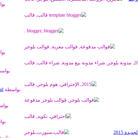
بو
ب
بو
بواس
بواسطة
il
بوا
بو
دة 2015
بواس