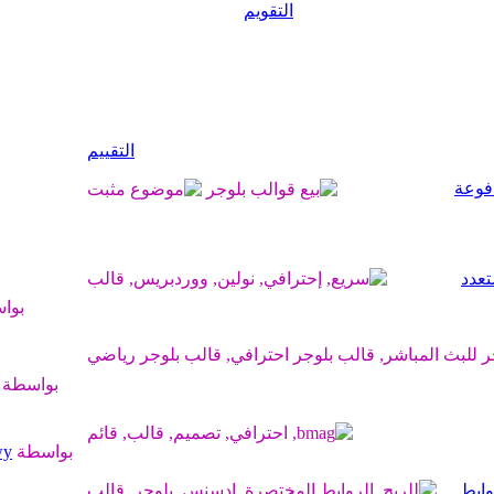
التقويم
التقييم
فوعة
تعدد
بوا
بواسطة
بواسطة
wy
وابط