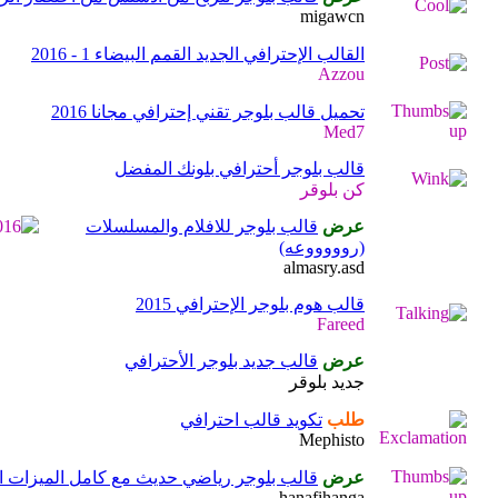
migawcn
القالب الإحترافي الجديد القمم البيضاء 1 - 2016
Azzou
تحميل قالب بلوجر تقني إحترافي مجانا 2016
Med7
قالب بلوجر أحترافي بلونك المفضل
كن بلوقر
عرض
قالب بلوجر للافلام والمسلسلات
(روووووعه)
almasry.asd
قالب هوم بلوجر الإحترافي 2015
Fareed
عرض
قالب جديد بلوجر الأحترافي
جديد بلوقر
طلب
تكويد قالب احترافي
Mephisto
عرض
قالب بلوجر رياضي حديث مع كامل الميزات الجدي
hanafihanga