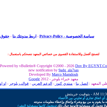
سياسة الخصوصية - Privacy-Policy
-
اربط مدونتك بنا
-
حقوق ا
لتصفح أفضل وللاستفادة القصوى من خصائص المعهد ننصحكم باستعمال :
Powered by vBulletin® Copyright ©2000 - 2026
Dov By EGYNT.Co
new notification by
9adq_ala7sas
Developed By
Marco Mamdouh
معهد خبراء بلوجر - 2012
Google
لى المعهد :
اتصل بنا
-
منتدي كنوز
-
الدعم العربي
-
قوالب بلوجر
-
او او
11:36 
- بتوقيت جرينتش
ي اتفاق تجاري أو تعاوني بين الأعضاء
 ما
يقوم به من بيع وشراء وإتفاق و
إ
عطاء معلومات
مدونته
لا نتحمل أي مسؤولية قانونية حيال ذلك
(ويتحمل كاتبها مسؤولية النشر)