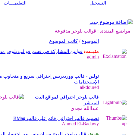
التسجيل
التعليمـــات
مواضيع المنتدى
: قوالب بلوجر مدفوعة
الموضوع
/
كاتب الموضوع
مثبــت:
قوانين المشاركة في قسم قوالب بلوجر مد
admin
نولين - قالب ووردبريس إحترافي سريع و متجاوب م
الإستخدامات
alkdoured
قالب بلوجر احترافي لمواقع البث
المباشر
عبداالله مجدي
تصميم قالب احترافي قائم علي قالب BMag
Ahmed El-Badawy
عرض
قالب بلوجر للربح من ادسنس من اختصار الر