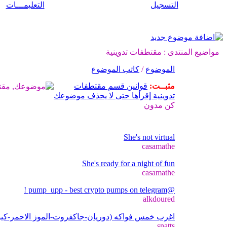
التسجيل
التعليمـــات
مواضيع المنتدى
: مقتطفات تدوينية
الموضوع
/
كاتب الموضوع
مثبــت:
قوانين قسم مقتطفات
تدوينية إقرأها حتى لا يحذف موضوعك
كن مدون
She's not virtual
casamathe
She's ready for a night of fun
casamathe
@pump_upp - best crypto pumps on telegram !
alkdoured
اغرب خمس فواكه (دوريان-جاكفروت-الموز الاحمر-كيوان
snatts