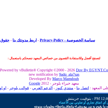
سياسة الخصوصية - Privacy-Policy
-
اربط مدونتك بنا
-
حقوق ا
لتصفح أفضل وللاستفادة القصوى من خصائص المعهد ننصحكم باستعمال :
Powered by vBulletin® Copyright ©2000 - 2026
Dov By EGYNT.Co
new notification by
9adq_ala7sas
Developed By
Marco Mamdouh
معهد خبراء بلوجر - 2012
Google
لى المعهد :
اتصل بنا
-
منتدي كنوز
-
الدعم العربي
-
قوالب بلوجر
-
او او
12:46 
- بتوقيت جرينتش
ي اتفاق تجاري أو تعاوني بين الأعضاء
 ما
يقوم به من بيع وشراء وإتفاق و
إ
عطاء معلومات
مدونته