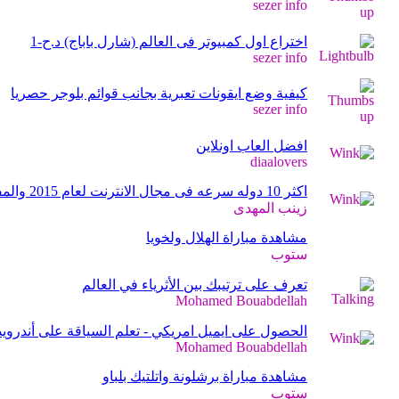
sezer info
اختراع اول كمبيوتر فى العالم (شارل باباج) د.ح-1
sezer info
كيفية وضع ايقونات تعبرية بجانب قوائم بلوجر حصريا
sezer info
افضل العاب اونلاين
diaalovers
اكثر 10 دوله سرعه فى مجال الانترنت لعام 2015 والمفاجااااااااااااه
زينب المهدى
مشاهدة مباراة الهلال ولخويا
ستوب
تعرف على ترتيبك بين الأثرياء في العالم
Mohamed Bouabdellah
الحصول على ايميل امريكي - تعلم السياقة على أندروي
Mohamed Bouabdellah
مشاهدة مباراة برشلونة واتلتيك بلباو
ستوب