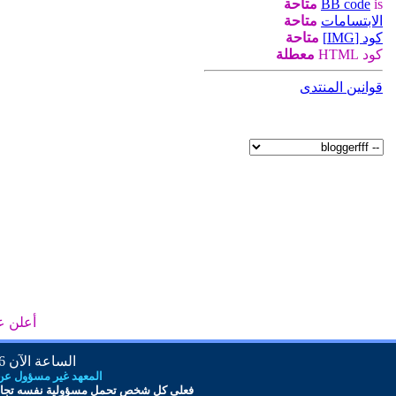
is
BB code
متاحة
الابتسامات
متاحة
كود [IMG]
متاحة
كود HTML
معطلة
قوانين المنتدى
أعلن ع
الساعة الآن
PM
المعهد غير مسؤول عن أ
فعلى كل شخص تحمل مس
ؤ
ولية نفسه تجاه