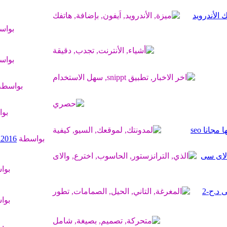
الأندرويد
بواس
بواس
بواسط
بو
انا seo
بواسطة
2016
الاى سى
بوا
د.ح-2
بوا