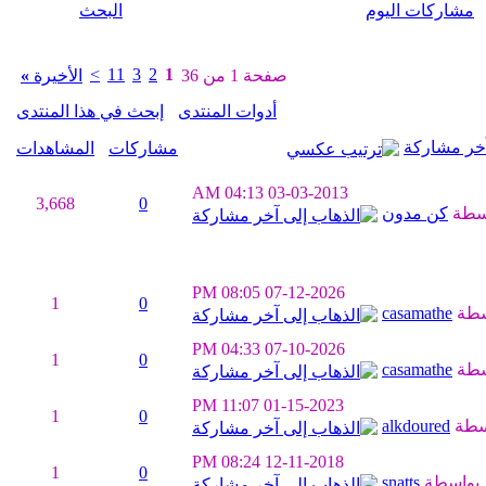
مشاركات اليوم
البحث
>
11
3
2
1
صفحة 1 من 36
الأخيرة
»
أدوات المنتدى
إبحث في هذا المنتدى
خر مشاركة
مشاركات
المشاهدات
04:13 AM
03-03-2013
3,668
0
سطة
كن مدون
08:05 PM
07-12-2026
1
0
سطة
casamathe
04:33 PM
07-10-2026
1
0
سطة
casamathe
11:07 PM
01-15-2023
1
0
سطة
alkdoured
08:24 PM
12-11-2018
1
0
بواسطة
snatts