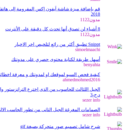
قم بإضافة ميزة شاشة اَيفون إكس المفرومة إلى هاتفك 
2018
مدون1122
8 أشياء لن تصدق أنها تحدث كل دقيقة على الأنترنت
مدون1122
Snippt تطبيق أكثر من رائع لتلخيص اخر الاخبار
simoelmaachi
أسهل طريقة لكتابة محتوى حصري على مدونتك
benyahia
كيفية فحص السيو لموقعك او لمدونتك و معرفة اخطائها مج
ahmedmohmed2016
الجيل اللثالث للحاسوب من الذى اخترع الترانزستور و
د.ح-3
sezer info
الصمامات المغرغة الجيل التانى من تطور الحاسب الالى 
sezer info
شرح شامل تصميم صور متحركة بصيغة gif