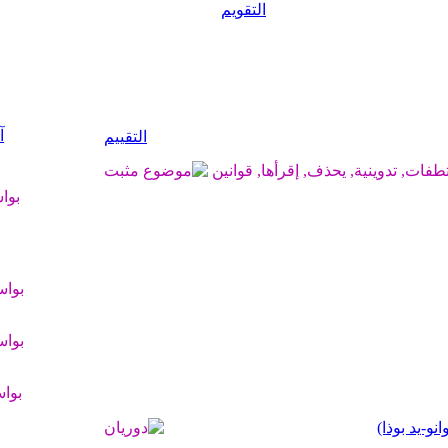
التقويم
آ
التقييم
بوا
بوا
بوا
بوا
و-يد بوذا)