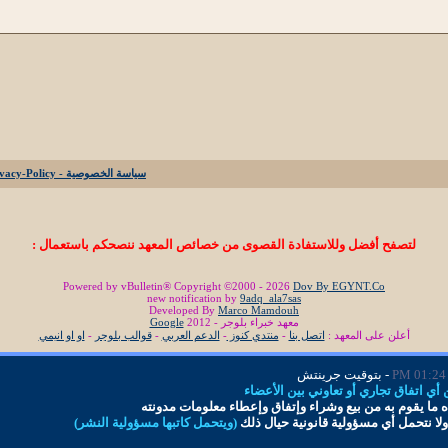
سياسة الخصوصية - Privacy-Policy
لتصفح أفضل وللاستفادة القصوى من خصائص المعهد ننصحكم باستعمال :
Powered by vBulletin® Copyright ©2000 - 2026
Dov By EGYNT.Co
new notification by
9adq_ala7sas
Developed By
Marco Mamdouh
معهد خبراء بلوجر - 2012
Google
أعلن على المعهد :
اتصل بنا
-
منتدي كنوز
-
الدعم العربي
-
قوالب بلوجر
-
او او انيمي
01:24 PM
- بتوقيت جرينتش
ي اتفاق تجاري أو تعاوني بين الأعضاء
 ما
يقوم به من بيع وشراء وإتفاق و
إ
عطاء معلومات
مدونته
لا نتحمل أي مسؤولية قانونية حيال ذلك
(ويتحمل كاتبها مسؤولية النشر)