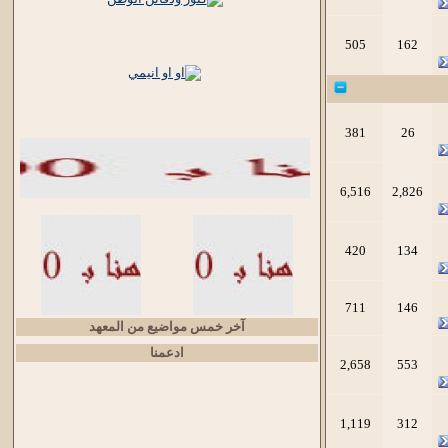
505
162
381
26
6,516
2,826
420
134
711
146
آخر خمس مواضيع من المعهد
ادعمنا
2,658
553
1,119
312