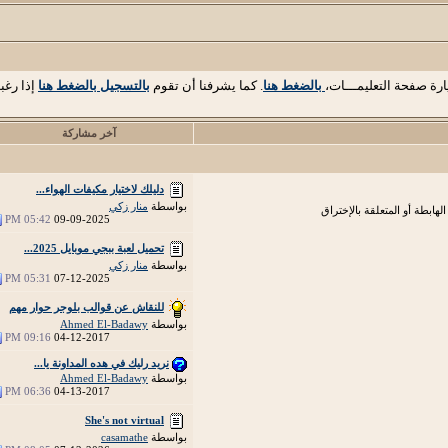
ارة صفحة التعليمـــات،
بالضغط هنا
. كما يشرفنا أن تقوم
بالتسجيل بالضغط هنا
إذا رغب
آخر مشاركة
دليلك لاختيار مكيفات الهواء...
بواسطة
منار زكي
هابطة أو المتعلقة بالإختراق
05:42 PM
09-09-2025
تحميل لعبة ببجي موبايل 2025...
بواسطة
منار زكي
05:31 PM
07-12-2025
للنقاش عن قوالب بلوجر حوار مهم
بواسطة
Ahmed El-Badawy
09:16 PM
04-12-2017
نريد رليك في هده المداونة يا...
بواسطة
Ahmed El-Badawy
06:36 PM
04-13-2017
She's not virtual
بواسطة
casamathe