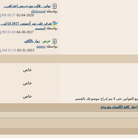
نولين - قالب ووردبريس إحترافي...
بواسطة
alkdoured
08:57 PM
02-04-2020
تعرف على سر أدسنس 2017 اذا لم...
بواسطة
المصمم
05:00 PM
04-30-2017
عرض
زوار بالآلاف
بواسطة
satairo
01:33 AM
03-31-2015
خاص
خاص
خاص
 القوانين حتى لا يتم إدراج موضوعك بالقسم.
اجعل كافة الأقسام مقروءة