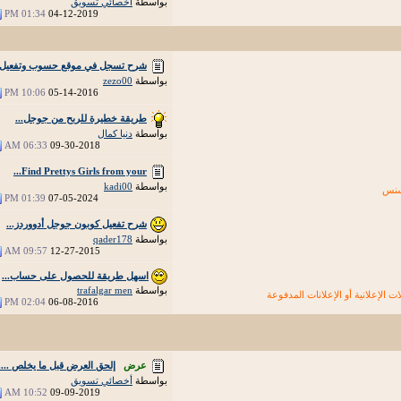
بواسطة
أخصائي تسويق
01:34 PM
04-12-2019
شرح تسجل في موقع حسوب وتفعيل..
بواسطة
zezo00
10:06 PM
05-14-2016
طريقة خطيرة للربح من جوجل...
بواسطة
دنيا كمال
06:33 AM
09-30-2018
Find Prettys Girls from your...
بواسطة
kadi00
سنس
01:39 PM
07-05-2024
شرح تفعيل كوبون جوجل أدووردز...
بواسطة
qader178
09:57 AM
12-27-2015
اسهل طريقة للحصول على حساب...
بواسطة
trafalgar men
لات الإعلانية أو الإعلانات المدفوعة
02:04 PM
06-08-2016
عرض
إلحق العرض قبل ما يخلص .....
بواسطة
أخصائي تسويق
10:52 AM
09-09-2019