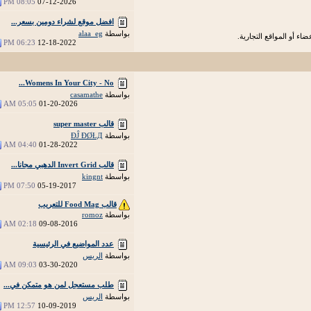
08:05 PM
07-12-2026
افضل موقع لشراء دومين بسعر...
بواسطة
alaa_eg
اء أو المواقع التجارية.
06:23 PM
12-18-2022
Womens In Your City - No...
بواسطة
casamathe
05:05 AM
01-20-2026
قالب super master
بواسطة
ÐĴ ÐØŁД
04:40 AM
01-28-2022
قالب Invert Grid الدهبي مجانا...
بواسطة
kingnt
07:50 PM
05-19-2017
قالب Food Mag للتعريب
بواسطة
romoz
02:18 AM
09-08-2016
عدد المواضيع في الرئيسية
بواسطة
الريس
09:03 AM
03-30-2020
طلب مستعجل لمن هو متمكن في...
بواسطة
الريس
12:57 PM
10-09-2019