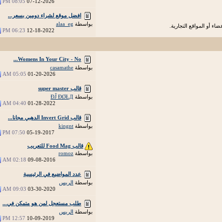
08:05 PM
07-12-2026
افضل موقع لشراء دومين بسعر...
بواسطة
alaa_eg
اء أو المواقع التجارية.
06:23 PM
12-18-2022
Womens In Your City - No...
بواسطة
casamathe
05:05 AM
01-20-2026
قالب super master
بواسطة
ÐĴ ÐØŁД
04:40 AM
01-28-2022
قالب Invert Grid الدهبي مجانا...
بواسطة
kingnt
07:50 PM
05-19-2017
قالب Food Mag للتعريب
بواسطة
romoz
02:18 AM
09-08-2016
عدد المواضيع في الرئيسية
بواسطة
الريس
09:03 AM
03-30-2020
طلب مستعجل لمن هو متمكن في...
بواسطة
الريس
12:57 PM
10-09-2019