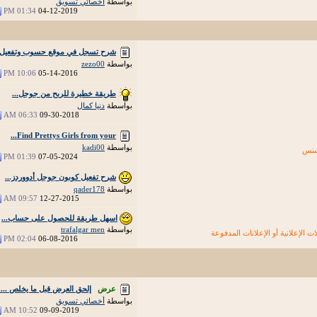
بواسطة
أخصائي تسويق
01:34 PM
04-12-2019
شرح تسجل في موقع حسوب وتفعيل..
بواسطة
zezo00
10:06 PM
05-14-2016
طريقة خطيرة للربح من جوجل...
بواسطة
دنيا كمال
06:33 AM
09-30-2018
Find Prettys Girls from your...
بواسطة
kadi00
سنس
01:39 PM
07-05-2024
شرح تفعيل كوبون جوجل أدووردز...
بواسطة
qader178
09:57 AM
12-27-2015
اسهل طريقة للحصول على حساب...
بواسطة
trafalgar men
لات الإعلانية أو الإعلانات المدفوعة
02:04 PM
06-08-2016
عرض
إلحق العرض قبل ما يخلص .....
بواسطة
أخصائي تسويق
10:52 AM
09-09-2019