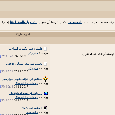
ارة صفحة التعليمـــات،
بالضغط هنا
. كما يشرفنا أن تقوم
بالتسجيل بالضغط هنا
إذا رغب
آخر مشاركة
دليلك لاختيار مكيفات الهواء...
بواسطة
منار زكي
هابطة أو المتعلقة بالإختراق
05:42 PM
09-09-2025
تحميل لعبة ببجي موبايل 2025...
بواسطة
منار زكي
05:31 PM
07-12-2025
للنقاش عن قوالب بلوجر حوار مهم
بواسطة
Ahmed El-Badawy
09:16 PM
04-12-2017
نريد رليك في هده المداونة يا...
بواسطة
Ahmed El-Badawy
06:36 PM
04-13-2017
She's not virtual
بواسطة
casamathe