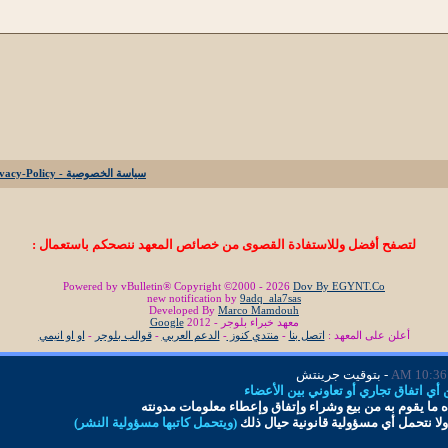
سياسة الخصوصية - Privacy-Policy
لتصفح أفضل وللاستفادة القصوى من خصائص المعهد ننصحكم باستعمال :
Powered by vBulletin® Copyright ©2000 - 2026
Dov By EGYNT.Co
new notification by
9adq_ala7sas
Developed By
Marco Mamdouh
معهد خبراء بلوجر - 2012
Google
أعلن على المعهد :
اتصل بنا
-
منتدي كنوز
-
الدعم العربي
-
قوالب بلوجر
-
او او انيمي
10:36 AM
- بتوقيت جرينتش
ي اتفاق تجاري أو تعاوني بين الأعضاء
 ما
يقوم به من بيع وشراء وإتفاق و
إ
عطاء معلومات
مدونته
لا نتحمل أي مسؤولية قانونية حيال ذلك
(ويتحمل كاتبها مسؤولية النشر)