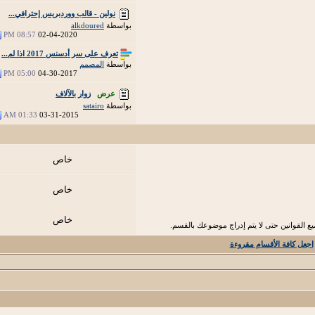
نولين - قالب ووردبريس إحترافي...
بواسطة
alkdoured
08:57 PM
02-04-2020
تعرف على سر أدسنس 2017 اذا لم...
بواسطة
المصمم
05:00 PM
04-30-2017
عرض
زوار بالآلاف
بواسطة
satairo
01:33 AM
03-31-2015
خاص
خاص
خاص
 القوانين حتى لا يتم إدراج موضوعك بالقسم.
اجعل كافة الأقسام مقروءة