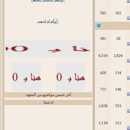
505
162
381
26
6,516
2,826
420
134
711
146
آخر خمس مواضيع من المعهد
ادعمنا
2,658
553
1,119
312