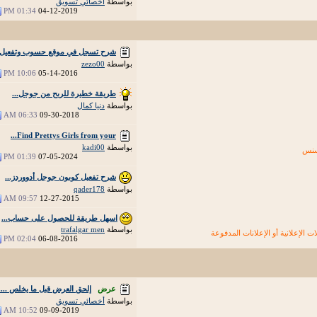
بواسطة
أخصائي تسويق
01:34 PM
04-12-2019
شرح تسجل في موقع حسوب وتفعيل..
بواسطة
zezo00
10:06 PM
05-14-2016
طريقة خطيرة للربح من جوجل...
بواسطة
دنيا كمال
06:33 AM
09-30-2018
Find Prettys Girls from your...
بواسطة
kadi00
سنس
01:39 PM
07-05-2024
شرح تفعيل كوبون جوجل أدووردز...
بواسطة
qader178
09:57 AM
12-27-2015
اسهل طريقة للحصول على حساب...
بواسطة
trafalgar men
لات الإعلانية أو الإعلانات المدفوعة
02:04 PM
06-08-2016
عرض
إلحق العرض قبل ما يخلص .....
بواسطة
أخصائي تسويق
10:52 AM
09-09-2019