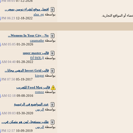
08:05 PM
07-12-2026
افضل موقع لشراء دومين بسعر...
بواسطة
alaa_eg
اء أو المواقع التجارية.
06:23 PM
12-18-2022
Womens In Your City - No...
بواسطة
casamathe
05:05 AM
01-20-2026
قالب super master
بواسطة
ÐĴ ÐØŁД
04:40 AM
01-28-2022
قالب Invert Grid الدهبي مجانا...
بواسطة
kingnt
07:50 PM
05-19-2017
قالب Food Mag للتعريب
بواسطة
romoz
02:18 AM
09-08-2016
عدد المواضيع في الرئيسية
بواسطة
الريس
09:03 AM
03-30-2020
طلب مستعجل لمن هو متمكن في...
بواسطة
الريس
12:57 PM
10-09-2019