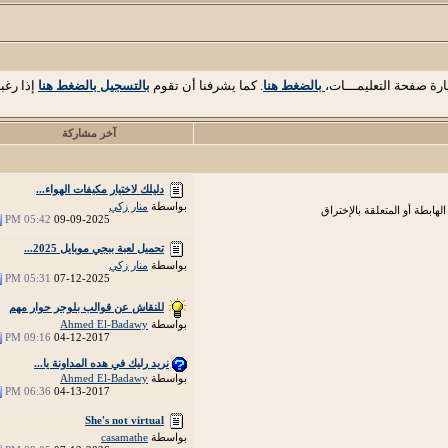
ارة صفحة التعليمـــات،
بالضغط هنا
. كما يشرفنا أن تقوم
بالتسجيل بالضغط هنا
إذا رغب
آخر مشاركة
دليلك لاختيار مكيفات الهواء...
بواسطة
منار زكي
هابطة أو المتعلقة بالإختراق
05:42 PM
09-09-2025
تحميل لعبة ببجي موبايل 2025...
بواسطة
منار زكي
05:31 PM
07-12-2025
للنقاش عن قوالب بلوجر حوار مهم
بواسطة
Ahmed El-Badawy
09:16 PM
04-12-2017
نريد رليك في هده المداونة يا...
بواسطة
Ahmed El-Badawy
06:36 PM
04-13-2017
She's not virtual
بواسطة
casamathe