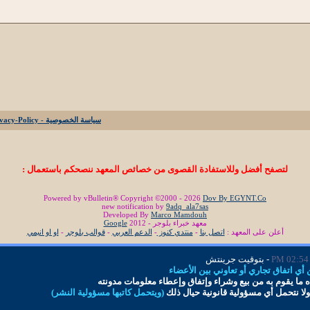
سياسة الخصوصية - Privacy-Policy
لتصفح أفضل وللاستفادة القصوى من خصائص المعهد ننصحكم باستعمال :
Powered by vBulletin® Copyright ©2000 - 2026
Dov By EGYNT.Co
new notification by
9adq_ala7sas
Developed By
Marco Mamdouh
معهد خبراء بلوجر - 2012
Google
أعلن على المعهد :
اتصل بنا
-
منتدي كنوز
-
الدعم العربي
-
قوالب بلوجر
-
او او انيمي
02:54 PM
- بتوقيت جرينتش
ي اتفاق تجاري أو تعاوني بين الأعضاء
 ما
يقوم به من بيع وشراء وإتفاق و
إ
عطاء معلومات
مدونته
لا نتحمل أي مسؤولية قانونية حيال ذلك
(ويتحمل كاتبها مسؤولية النشر)