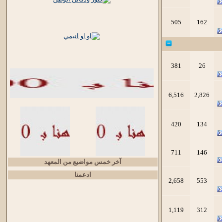
505
162
381
26
6,516
2,826
420
134
711
146
آخر خمس مواضيع من المعهد
ادعمنا
2,658
553
1,119
312