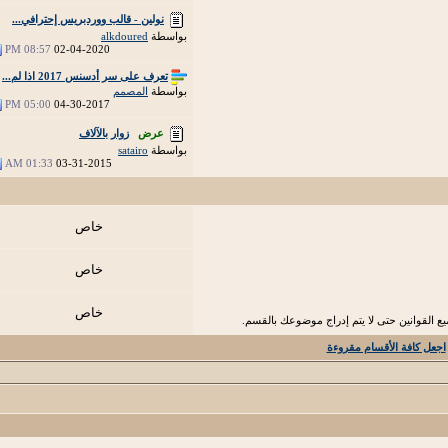
نولين - قالب ووردبريس إحترافي...
بواسطة
alkdoured
08:57 PM
02-04-2020
تعرف على سر أدسنس 2017 اذا لم...
بواسطة
المصمم
05:00 PM
04-30-2017
عرض
زوار بالآلاف
بواسطة
satairo
01:33 AM
03-31-2015
خاص
خاص
خاص
 القوانين حتى لا يتم إدراج موضوعك بالقسم.
اجعل كافة الأقسام مقروءة