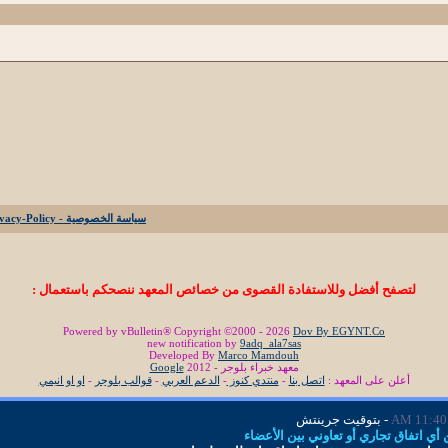
سياسة الخصوصية - Privacy-Policy
لتصفح أفضل وللاستفادة القصوى من خصائص المعهد ننصحكم باستعمال :
Powered by vBulletin® Copyright ©2000 - 2026
Dov By EGYNT.Co
new notification by
9adq_ala7sas
Developed By
Marco Mamdouh
معهد خبراء بلوجر - 2012
Google
أعلن على المعهد :
اتصل بنا
-
منتدي كنوز
-
الدعم العربي
-
قوالب بلوجر
-
او او انيمي
11:40 AM
- بتوقيت جرينتش
ي اتفاق تجاري أو تعاوني بين الأعضاء