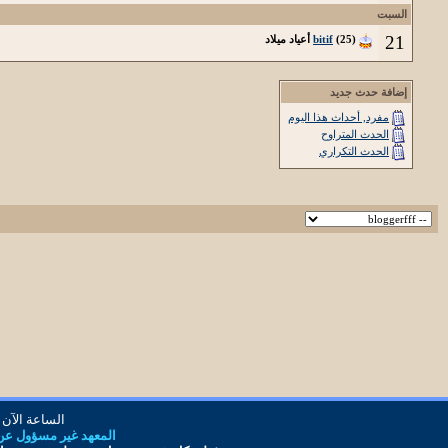
السبت
21
(25) أعياد ميلاد
bitif
إضافة حدث جديد
مفرد, أحداث هذا اليوم
الحدث المتراوح
الحدث التكراري
الساعة الآن
المعهد غير مسؤول عن أ