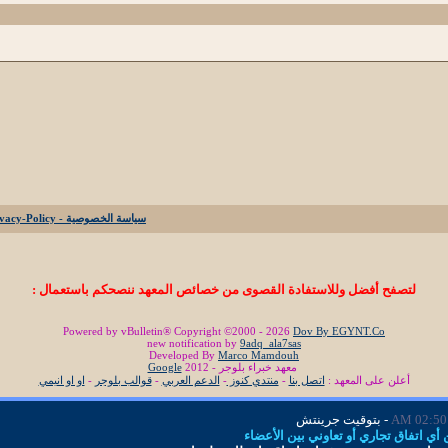
سياسة الخصوصية - Privacy-Policy
لتصفح أفضل وللاستفادة القصوى من خصائص المعهد ننصحكم باستعمال :
Powered by vBulletin® Copyright ©2000 - 2026
Dov By EGYNT.Co
new notification by
9adq_ala7sas
Developed By
Marco Mamdouh
معهد خبراء بلوجر - 2012
Google
أعلن على المعهد :
اتصل بنا
-
منتدي كنوز
-
الدعم العربي
-
قوالب بلوجر
-
او او انيمي
02:50 AM
- بتوقيت جرينتش
ي اتفاق تجاري أو تعاوني بين الأعضاء