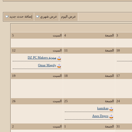
عرض اليوم
عرض شهري
إضافة حدث جديد
3
الجمعة
4
السبت
5
10
الجمعة
11
السبت
12
مدونة DZ PC Makers
Omar Magdy
17
الجمعة
18
السبت
19
24
الجمعة
25
السبت
26
kamikas
Anes Dzpro
31
الجمعة
1
السبت
2