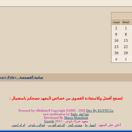
جمعة
سبت
2
1
9
8
16
15
23
22
30
29
6
5
سياسة الخصوصية - Privacy-Policy
لتصفح أفضل وللاستفادة القصوى من خصائص المعهد ننصحكم باستعمال :
Powered by vBulletin® Copyright ©2000 - 2026
Dov By EGYNT.Co
new notification by
9adq_ala7sas
Developed By
Marco Mamdouh
معهد خبراء بلوجر - 2012
Google
أعلن على المعهد :
اتصل بنا
-
منتدي كنوز
-
الدعم العربي
-
قوالب بلوجر
-
او او انيمي