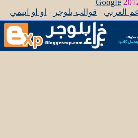
Google
عم العربي
-
قوالب بلوجر
-
او او انيمي
مدونته
يتحمل كاتبها