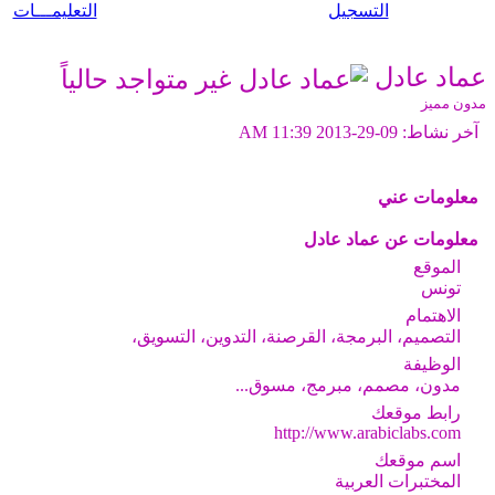
التسجيل
التعليمـــات
عماد عادل
مدون مميز
آخر نشاط:
09-29-2013
11:39 AM
معلومات عني
معلومات عن عماد عادل
الموقع
تونس
الاهتمام
التصميم، البرمجة، القرصنة، التدوين، التسويق،
الوظيفة
مدون، مصمم، مبرمج، مسوق...
رابط موقعك
http://www.arabiclabs.com
اسم موقعك
المختبرات العربية