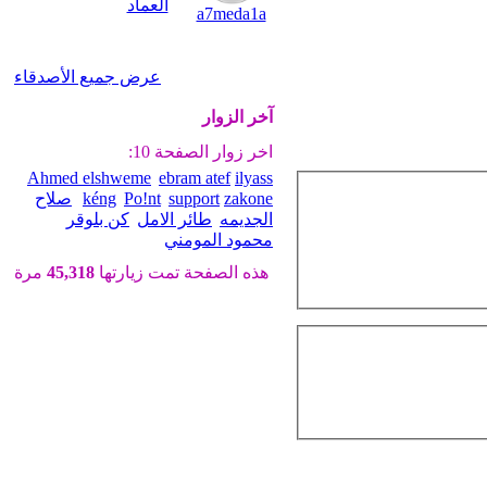
العماد
a7meda1a
عرض جميع الأصدقاء
آخر الزوار
اخر زوار الصفحة 10:
Ahmed elshweme
ebram atef
ilyass
zakone
support
Po!nt
kéng
صلاح
الجديمه
طائر الامل
كن بلوقر
محمود المومني
هذه الصفحة تمت زيارتها
45,318
مرة