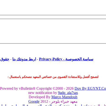
سياسة الخصوصية - Privacy-Policy
-
اربط مدونتك بنا
-
حقوق ا
لتصفح أفضل وللاستفادة القصوى من خصائص المعهد ننصحكم باستعمال :
Powered by vBulletin® Copyright ©2000 - 2026
Dov By EGYNT.Co
new notification by
9adq_ala7sas
Developed By
Marco Mamdouh
معهد خبراء بلوجر - 2012
Google
لى المعهد :
اتصل بنا
-
منتدي كنوز
-
الدعم العربي
-
قوالب بلوجر
-
او او