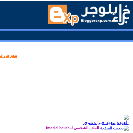
معرض قوا
معهد خبراء بلوجر
الملف الشخصي لـ imad el bouch