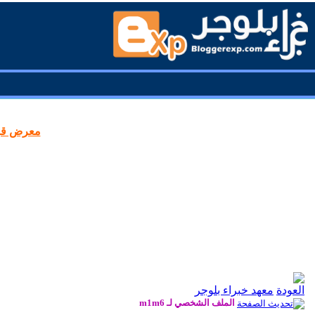
معرض قوا
معهد خبراء بلوجر
الملف الشخصي لـ m1m6