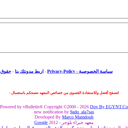
سياسة الخصوصية - Privacy-Policy
-
اربط مدونتك بنا
-
حقوق ا
لتصفح أفضل وللاستفادة القصوى من خصائص المعهد ننصحكم باستعمال :
Powered by vBulletin® Copyright ©2000 - 2026
Dov By EGYNT.Co
new notification by
9adq_ala7sas
Developed By
Marco Mamdouh
معهد خبراء بلوجر - 2012
Google
لى المعهد :
اتصل بنا
-
منتدي كنوز
-
الدعم العربي
-
قوالب بلوجر
-
او او