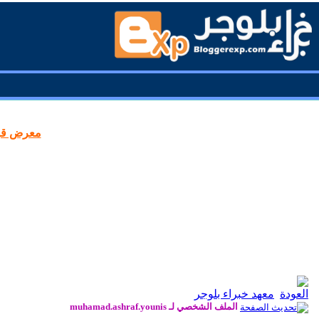
معرض قوا
معهد خبراء بلوجر
الملف الشخصي لـ muhamad.ashraf.younis