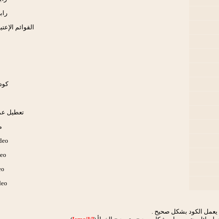
راب
القوائم الإعتي
كود ب
تعطيل عمل أك
م
deo
eo
eo
deo
تى يعمل الكود بشكل صحيح .