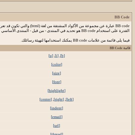
BB Code
القدرة على استخدام BB code هو تحديد في المنتدى - من قبل - المنتدى الأساسي بواسطة الإدارة ، لذا يجب عليك مراجعة قواعد المنتدى عند ارسال رسالة جديدة.
فيما يلى قائمة من علامات BB code يمكنك استخدامها لتهيئة رسائلك.
قائمة BB Code
[u]
,
[i]
,
[b]
[color]
[size]
[font]
[highlight]
[center]
,
[right]
,
[left]
[indent]
[email]
[url]
[thread]