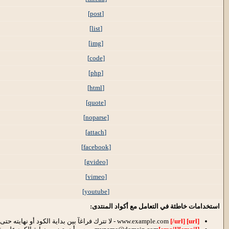
[post]
[list]
[img]
[code]
[php]
[html]
[quote]
[noparse]
[attach]
[facebook]
[gvideo]
[vimeo]
[youtube]
استخدامات خاطئة في التعامل مع أكواد المنتدى:
[url]
www.example.com
[/url]
- لا تترك فراغآ بين بداية الكود أو نهايته ح