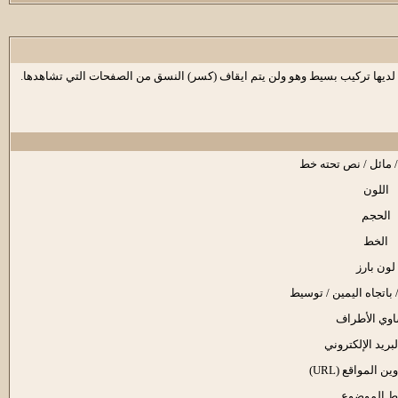
جموعة من الأكواد المشتقة من لغة (html) والتي تكون قد تعرفت عليها من قبل .تسمح لك باضافة تهيئة إلى رسائلك بنفس طريقة لغة HTML ، ولكن لديها تركيب بسيط وهو ولن يتم ايقاف (كسر) النسق من الصفحات التي تشاهدها.
مائل / نص تحته خط
اللون
الحجم
الخط
لون بارز
/ باتجاه اليمين / توسيط
وي الأطراف
بريد الإلكتروني
ن المواقع (URL)
ط الموضوع