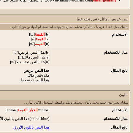
[email]
[email]
myname@domain.com
- يجب أن يتضمن نهاية الكود على خ
نص عريض / مائل / نص تحته خط
يمكنك جعل الخط عريضآ ، مائلاً أو أسفله خط وذلك بواسطة استخدام أكواد ورموز كالتالي .
الاستخدام
[b]
القيمة
[/b]
[i]
القيمة
[/i]
[u]
القيمة
[/u]
مثال للاستخدام
[b]هذا النص عريض[/b]
[i]هذا النص مائل[/i]
[u]هذا النص تحته خط[/u]
ناتج المثال
هذا النص عريض
هذا النص مائل
هذا النص تحته خط
اللون
يمكنك تغيير لون جملة معينه بألوان مختلفة وذلك بواسطة استخدام الكود التالي .
الاستخدام
[color=
الخيار
]
القيمة
[/color]
مثال للاستخدام
[color=blue]هذا النص باللون الأزرق[/color]
ناتج المثال
هذا النص باللون الأزرق