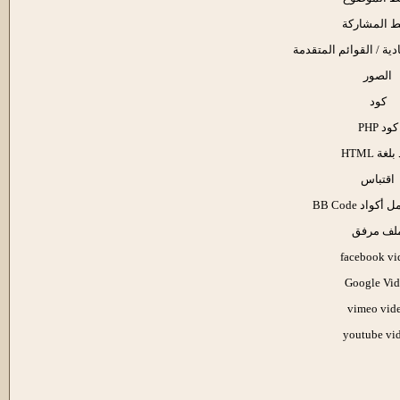
ط المشاركة
ادية / القوائم المتقدمة
الصور
كود
كود PHP
لغة HTML
اقتباس
واد BB Code
لف مرفق
facebook vi
Google Vid
vimeo vid
youtube vi