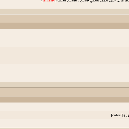
ط مائل حتى يعمل بشكلٍ صحيح ، تصحيح الخطأ (
[/email]
)