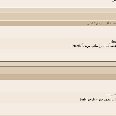
اف
ام أكواد ورموز كالتالي .
j.d
ط هنا لمراسلتي بريدياً[/email]