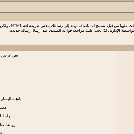
BB code عبارة عن م
نص عريض / 
باتجاه اليسار 
متسا
رابط ال
روابط عناوي
راب