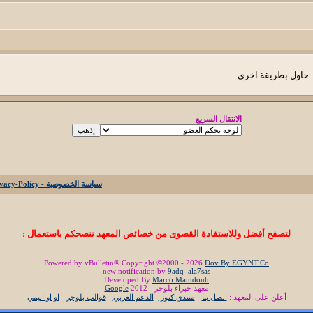
. حاول بطريقة اخرى.
الانتقال السريع
سياسة الخصوصية - Privacy-Policy
لتصفح أفضل وللاستفادة القصوى من خصائص المعهد ننصحكم باستعمال :
Powered by vBulletin® Copyright ©2000 - 2026
Dov By EGYNT.Co
new notification by
9adq_ala7sas
Developed By
Marco Mamdouh
معهد خبراء بلوجر - 2012
Google
أعلن على المعهد :
اتصل بنا
-
منتدي كنوز
-
الدعم العربي
-
قوالب بلوجر
-
او او انيمي