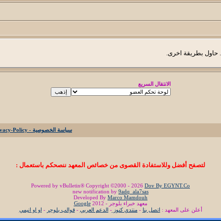
. حاول بطريقة اخرى.
الانتقال السريع
سياسة الخصوصية - Privacy-Policy
لتصفح أفضل وللاستفادة القصوى من خصائص المعهد ننصحكم باستعمال :
Powered by vBulletin® Copyright ©2000 - 2026
Dov By EGYNT.Co
new notification by
9adq_ala7sas
Developed By
Marco Mamdouh
معهد خبراء بلوجر - 2012
Google
أعلن على المعهد :
اتصل بنا
-
منتدي كنوز
-
الدعم العربي
-
قوالب بلوجر
-
او او انيمي