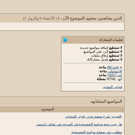
الذين يشاهدون محتوى الموضوع الآن : 1
( الأعضاء 0 والزوار 1)
تعليمات المشاركة
لا تستطيع
إضافة مواضيع جديدة
لا تستطيع
الرد على المواضيع
لا تستطيع
إرفاق ملفات
لا تستطيع
تعديل مشاركاتك
is
BB code
متاحة
الابتسامات
متاحة
كود [IMG]
متاحة
كود HTML
معطلة
قوانين المنتدى
المواضيع المتشابهه
الموضوع
بالفيديو | شرح منصة تدوين بلوجر للمبتدئين
هل يجب وضع سياسة الخصوصية في المدونة حتي تقبلني ادسنس
مطلوب نص صفحة سياسة الخصوصية