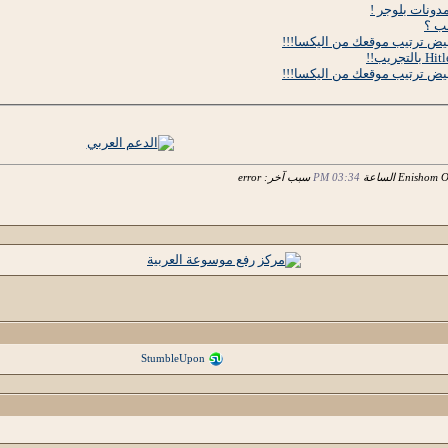
لب ؟
فيض ترتيب موقعك من اليكسا!!!
فيض ترتيب موقعك من اليكسا!!!
03:34 PM
سبب آخر: error
StumbleUpon