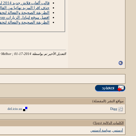
قالب ألعاب فلاش جديد 2014 لمدونات بلوجر !
حذف اقرا المزيد نهائيا من القا
الطريقة الصحيحة والفعالة لتخ
افضل موقع لتبادل الزيارات Hitleap بالتجريب!!
الطريقة الصحيحة والفعالة لتخ
التعديل الأخير تم بواسطة Enishom O Melhor ; 01-17-2014 الساعة
مواقع النشر (المفضلة)
del.icio.us
Digg
الكلمات الدلالية (Tags)
أدسنس
,
سياسة أدسنس