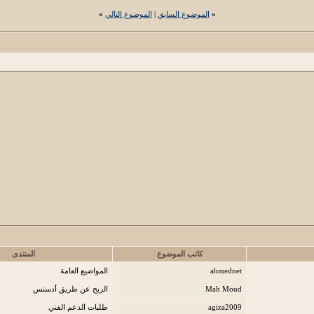
«
الموضوع السابق
|
الموضوع التالي
»
كاتب الموضوع
المنتدى
ahmednet
المواضيع العامة
Mah Moud
الربح عن طريق أدسنس
agiza2009
طلبات الدعم الفني