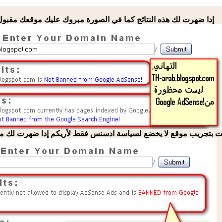
إدا ضهرت لك هذه النتائج كما في الصورة مبروك عليك موقعك مقب
 بتجريب موقع لا يخضع لسياسة ادسنس فقط لأريكم إدا ضهرت لك متله