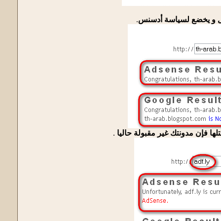
ول و يخضع لسياسة أدسنس
.
ا فإن مدونتك غير مقبولة حاليا
.