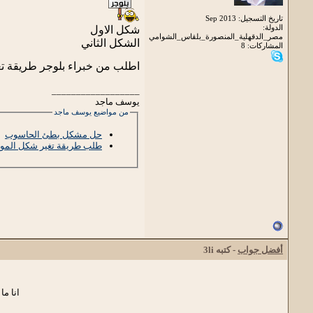
تاريخ التسجيل: Sep 2013
الدولة:
شكل الاول
مصر_الدقهلية_المنصورة_بلقاس_الشوامي
الشكل الثاني
المشاركات: 8
اطلب من خبراء بلوجر طريقة تغير من 1 إلي 
__________________
يوسف ماجد
من مواضيع يوسف ماجد
حل مشكل بطئ الحاسوب
طلب طريقة تغير شكل المواضيع 1 إلي شكل ال
أفضل جواب
- كتبه
3li
انا م