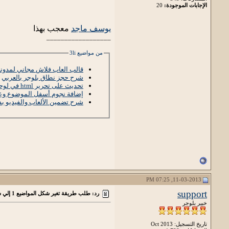
الإجابات الموجودة:
20
يوسف ماجد
معجب بهذا
__________________
من مواضيع 3li
قالب العاب فلاش مجاني لمدونة 
شرح حجز نطاق بلوجر بالعربي
تحديث على تحرير html في لوحة بلوجر
إضافة نجوم أسفل الموضوع وعدد ال
شرح تضمين الألعاب والفيديو ب
11-03-2013, 07:25 PM
support
رد: طلب طريقة تغير شكل المواضيع 1 إلي شكل المواضيع2
خبير بلوجر
تاريخ التسجيل: Oct 2013