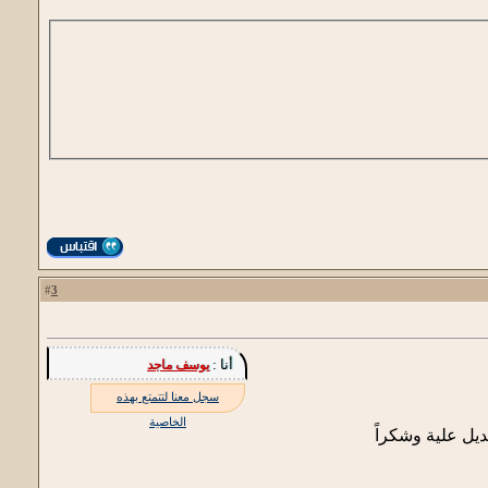
3
#
أنا :
يوسف ماجد
سجل معنا لتتمتع بهذه
الخاصية
ل علية وشكراً