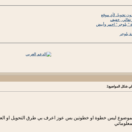
دون تحويل لأي موقع
" بلوجر " احمر وأبيض
لموضوع ليس خطوة او خطوتين بس عوز اعرف بي طرق التحويل او العدي
معلوماتي