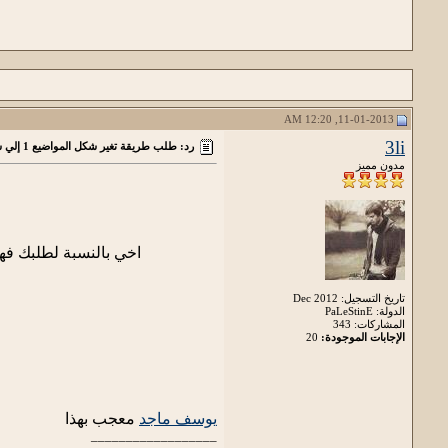
11-01-2013, 12:20 AM
3li
رد: طلب طريقة تغير شكل المواضيع 1 إلي شكل المواضيع2
مدون مميز
اخي بالنسبة لطلبك فه
تاريخ التسجيل: Dec 2012
الدولة: PaLeStinE
المشاركات: 343
الإجابات الموجودة:
20
يوسف ماجد
معجب بهذا
__________________