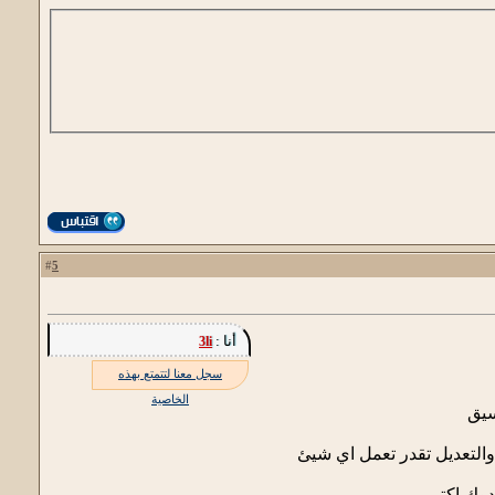
5
#
أنا :
3li
سجل معنا لتتمتع بهذه
الخاصية
 والتعديل تقدر تعمل اي شيئ