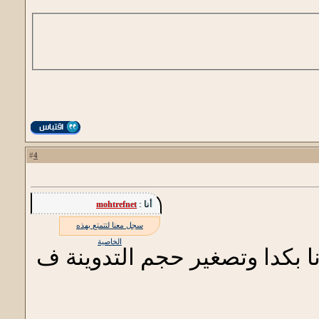
4
#
أنا :
mohtrefnet
سجل معنا لتتمتع بهذه
الخاصية
نا بكدا وتصغير حجم التدوينة ف