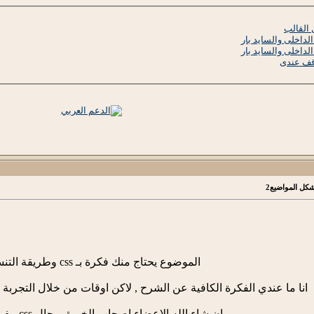
 القالب
لداخلى والسايد بار
لداخلى والسايد بار
وقف عندى
الموضوع يحتاج منك فكرة بـ css وطريقة التنسيق
انا ما عندي الفكرة الكافية عن الشرح , لاكن اوقات من خلال التجربة
ان شاء الله الاعضاء اصحاب الخبرة بمجال css بيفيدوك اكتر