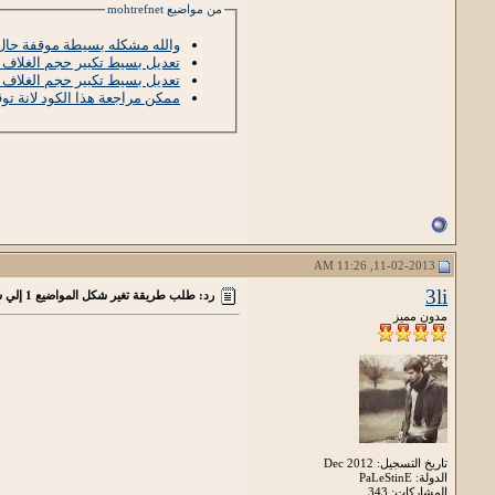
من مواضيع mohtrefnet
والله مشكله بسيطة موقفة حال
تعديل بسيط تكبير حجم الغلاف ا
تعديل بسيط تكبير حجم الغلاف ا
ممكن مراجعة هذا الكود لانة ت
11-02-2013, 11:26 AM
3li
رد: طلب طريقة تغير شكل المواضيع 1 إلي شكل المواضيع2
مدون مميز
تاريخ التسجيل: Dec 2012
الدولة: PaLeStinE
المشاركات: 343