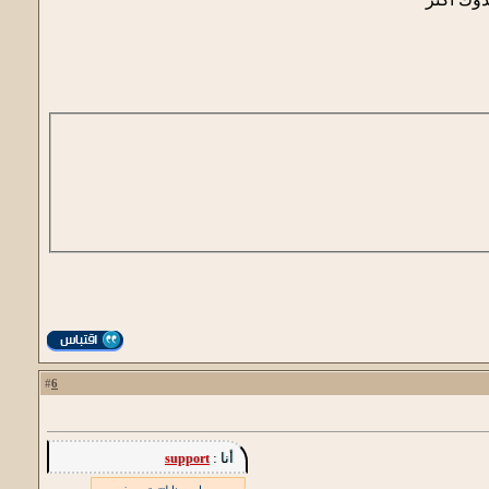
6
#
أنا :
support