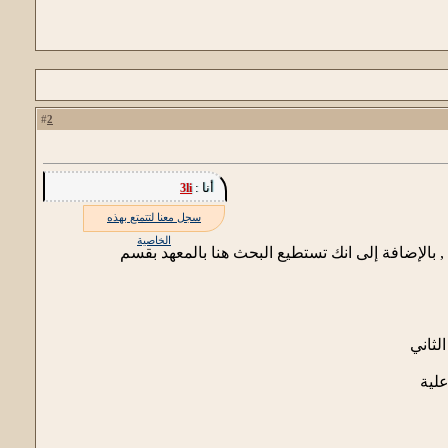
2
#
أنا :
3li
سجل معنا لتتمتع بهذه
الخاصية
بالإضافة إلى انك تستطيع البحث هنا بالمعهد بقسم
لثاني
علية