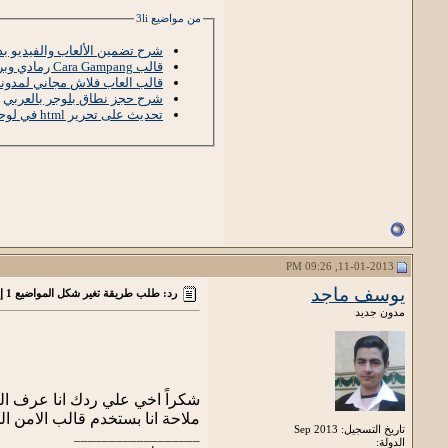
من مواضيع 3li
شرح تضمين الألعاب والفيديو ب
قالب Cara Gampang رمادي وبرتقالي , خفيف
قالب العاب فلاش مجاني لمدونة 
شرح حجز نطاق بلوجر بالعربي
تحديث على تحرير html في لوحة بلوجر
11-01-2013, 09:26 PM
يوسف ماجد
رد: طلب طريقة تغير شكل المواضيع 1 إلي شكل المواضيع2
مدون جديد
شكراً اخي علي ردك انا عرف ا
ملاحة انا بستخدم قالب الامن ال
تاريخ التسجيل: Sep 2013
__________________
الدولة: