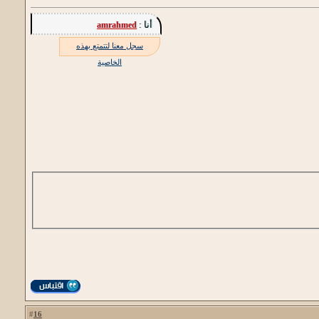
أنا :
amrahmed
سجل معنا لتتمتع بهذه
الخاصية
16
#