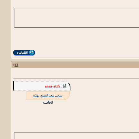
13
#
أنا :
anas-atifi
سجل معنا لتتمتع بهذه
الخاصية