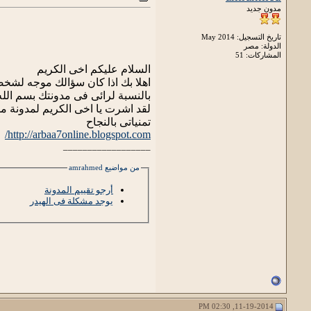
مدون جديد
تاريخ التسجيل: May 2014
الدولة: مصر
المشاركات: 51
السلام عليكم اخى الكريم
اهلا بك اذا كان سؤالك موجه لشخ
بالنسبة لرائى فى مدونتك بسم الله
لقد اشرت يا اخى الكريم لمدونة 
تمنياتى بالنجاح
http://arbaa7online.blogspot.com/
__________________
من مواضيع amrahmed
أرجو تقييم المدونة
يوجد مشكلة فى الهيدر
11-19-2014, 02:30 PM