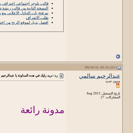
قالب بلوجر اجتماعي احترافي 
النسخة التانية من قالب ريشة Risha
تم فتح باب التبادل الاعلاني مع
طلب الاشراف
افضل بديل لموقع الربح من اختصار 
09-20-2013, 09:50 PM
عبدالرحيم سالمي
رد: نريد رليك في هده المداونة يا عبدالرحيم
مدون جديد
تاريخ التسجيل: Aug 2013
المشاركات: 27
مدونة رائعة