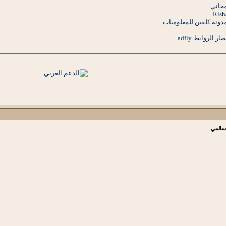
مجاني
 مدونة كلفين للمعلوميات
الروابط adfly
 سالمي