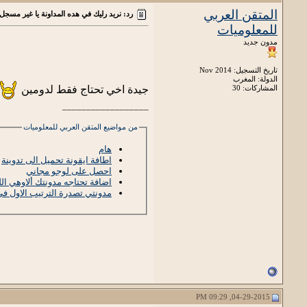
المتقن العربي
رد: نريد رليك في هده المداونة يا غير مسجل
للمعلوميات
مدون جديد
تاريخ التسجيل: Nov 2014
الدولة: المغرب
جيدة اخي تحتاج فقط لدومين
المشاركات: 30
__________________
من مواضيع المتقن العربي للمعلوميات
هام
اطافة ايقونة تحميل الى تدوينة
احصل على لوجو مجاني
اضافة تحتاجه مدونتك ألاوهي ال
مدونتي تصدرة الترتيب الاول ف
04-29-2015, 09:29 PM