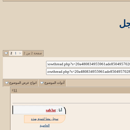
جل
صفحة 2 من 2
<
1
2
أدوات الموضوع
انواع عرض الموضوع
11
#
أنا :
sab3at
سجل معنا لتتمتع بهذه
الخاصية