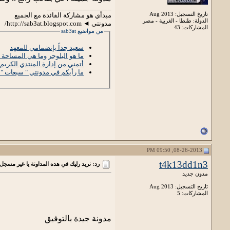
__________________
تاريخ التسجيل: Aug 2013
مبدأي هو مشاركة الفائدة مع الجميع
الدولة: طنطا - الغربية - مصر
مدونتي ◄ http://sab3at.blogspot.com/
المشاركات: 43
من مواضيع sab3at
سعيد جداً بإنضمامي للمعهد
ما هو البلوجر وما هي المساحة ا
أتمني من إدارة المنتدي الكري
ما رأيكم في مدونتي " سبعات " 
08-26-2013, 09:50 PM
t4k13dd1n3
رد: نريد رليك في هده المداونة يا غير مسجل
مدون جديد
تاريخ التسجيل: Aug 2013
المشاركات: 5
مدونة جيدة بالتوفيق
__________________