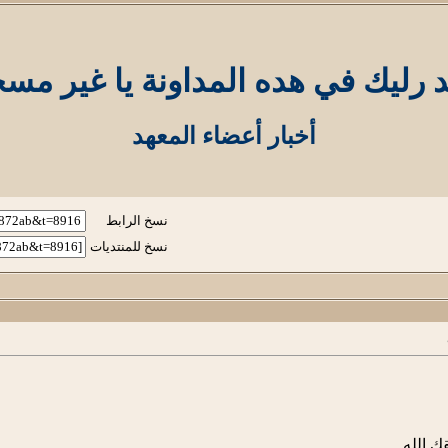
د رليك في هده المداونة يا غير مس
أخبار أعضاء المعهد
نسخ الرابط
نسخ للمنتديات
ك الله