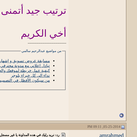
ترتيب جيد أتمنى 
أخي الكريم
__________________
من مواضيع عبدالرحيم سالمي
مسابقة عروض تسويق و إشهار ال
تبادل اعلاني مع مدونة محترفي 
كيفية عمل خريطة لموقعك وال
نداء الى كل خبراء بلوجر
من سيكون الأفظل في التصميم ه
05-25-2014, 09:11 PM
amrahmed
رد: نريد رليك في هده المداونة يا غير مسجل