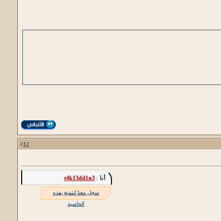
12
#
أنا :
t4k13dd1n3
سجل معنا لتتمتع بهذه
الخاصية