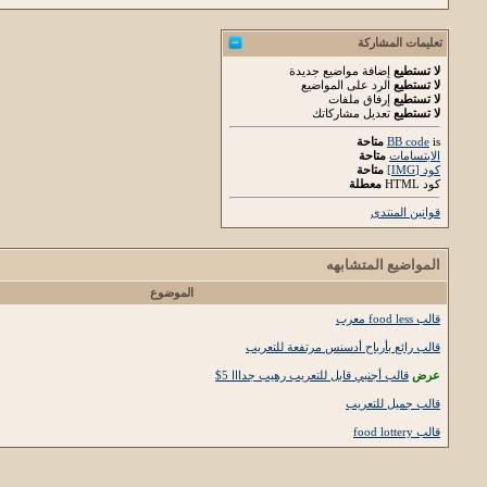
تعليمات المشاركة
لا تستطيع
إضافة مواضيع جديدة
لا تستطيع
الرد على المواضيع
لا تستطيع
إرفاق ملفات
لا تستطيع
تعديل مشاركاتك
is
BB code
متاحة
الابتسامات
متاحة
كود [IMG]
متاحة
كود HTML
معطلة
قوانين المنتدى
المواضيع المتشابهه
الموضوع
قالب food less معرب
قالب رائع بأرباح أدسنس مرتفعة للتعريب
عرض
قالب أجنبي قابل للتعريب رهيب جدااا 5$
قالب جميل للتعريب
قالب food lottery