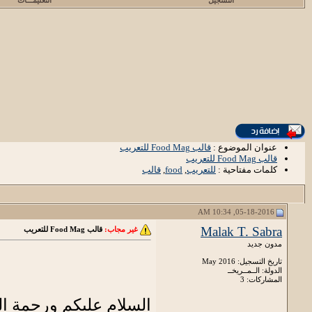
التسجيل
التعليمـــات
عنوان الموضوع :
قالب Food Mag للتعريب
قالب Food Mag للتعريب
كلمات مفتاحية :
للتعريب
,
food
,
قالب
05-18-2016, 10:34 AM
Malak T. Sabra
غير مجاب:
قالب Food Mag للتعريب
مدون جديد
تاريخ التسجيل: May 2016
الدولة: الــمــريخــ
المشاركات: 3
السلام عليكم ورحمة الل