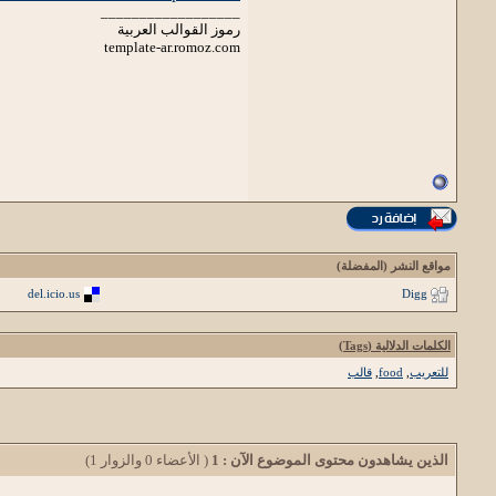
__________________
رموز القوالب العربية
template-ar.romoz.com
مواقع النشر (المفضلة)
del.icio.us
Digg
الكلمات الدلالية (Tags)
للتعريب
,
food
,
قالب
الذين يشاهدون محتوى الموضوع الآن : 1
( الأعضاء 0 والزوار 1)