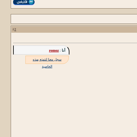
2
#
أنا :
romoz
سجل معنا لتتمتع بهذه
الخاصية