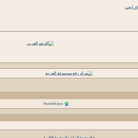
ي ايجي
StumbleUpon
«
الموضوع السابق
|
الموضوع التالي
»