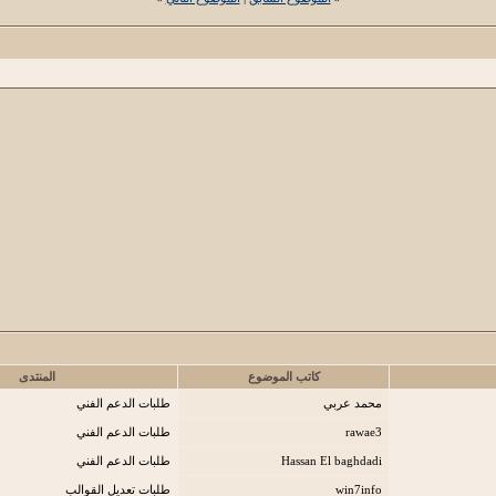
كاتب الموضوع
المنتدى
محمد عربي
طلبات الدعم الفني
rawae3
طلبات الدعم الفني
Hassan El baghdadi
طلبات الدعم الفني
win7info
طلبات تعديل القوالب