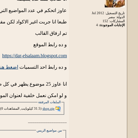
عاوز اتحكم في عدد المواضيع الت
تاريخ التسجيل: Jul 2012
الدولة: مصر
المشاركات: 152
طبعا انا جربت اغير الاكواد لكن م
الإجابات الموجودة:
4
تم ارفاق القالب
و ده رابط الموقع
https://dar-elsalaam.blogspot.com
و ده رابط احد التسميات
اضغط هناا
انا عاوز 25 موضوع يظهر في كل صفحة سواء رئيسية او تسمية
و لو امكن نعمل خلفية لعنوان الم
الملفات المرفقة
shop.zip‏
(31.5 كيلوبايت, المشاهدات 0)
__________________
من مواضيع الريس