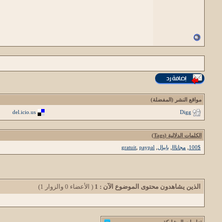
مواقع النشر (المفضلة)
del.icio.us
Digg
الكلمات الدلالية (Tags)
100$
,
مجانااا
,
بايبال
,
paypal
,
gratuit
الذين يشاهدون محتوى الموضوع الآن : 1
( الأعضاء 0 والزوار 1)
تعليمات المشاركة