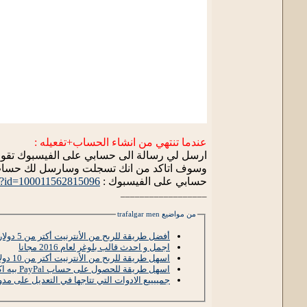
عندما تنتهي من انشاء الحساب+تفعيله :
ارسل لي رسالة الى حسابي على الفيسبوك تقو
وسوف اتاكد من انك تسجلت وسارسل لك حساب بايبال 
حسابي على الفيسبوك :
hp?id=100011562815096
__________________
من مواضيع trafalgar men
أفضل طريقة للربح من الأنترنيت أكتر من 5 دولارات في الشهر بدون تعب
اجمل و احدث قالب بلوغر لعام 2016 مجانا
اسهل طريقة للربح من الأنترنيت أكتر من 10 دولارات في اليوم بدون جهد او تعب
اسهل طريقة للحصول على حساب PayPal بيه اكثر من 100دولار مجانا
جمييييع الادوات التي تتاجها في التعديل على مدونتك