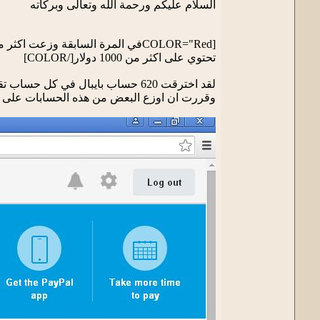
السلام عليكم ورحمة الله وتعالى وبركاته
[COLOR="Redفي المرة السابقة وزعت اكثر من 40 حساب PayPal
تحتوي على اكثر من 1000 دولار[/COLOR]
لقد اخترقت 620 حساب بايبال في كل حساب تقريبا 100 دولار
وقررت ان اوزع البعض من هذه الحسابات على ا