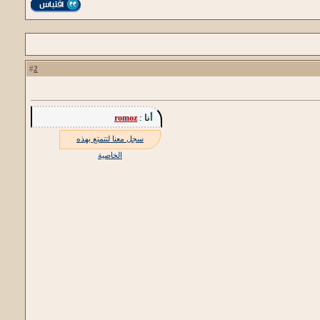
2
#
أنا :
romoz
سجل معنا لتتمتع بهذه
الخاصية