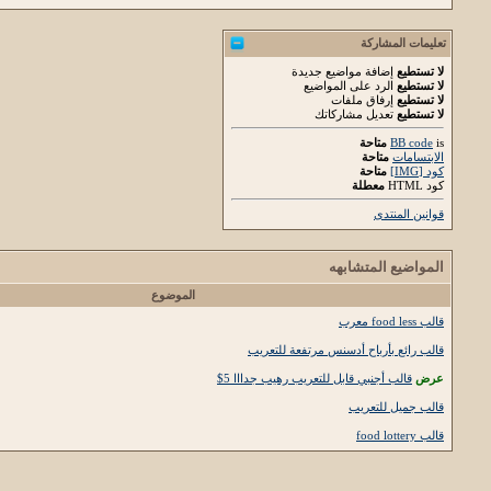
تعليمات المشاركة
لا تستطيع
إضافة مواضيع جديدة
لا تستطيع
الرد على المواضيع
لا تستطيع
إرفاق ملفات
لا تستطيع
تعديل مشاركاتك
is
BB code
متاحة
الابتسامات
متاحة
كود [IMG]
متاحة
كود HTML
معطلة
قوانين المنتدى
المواضيع المتشابهه
الموضوع
قالب food less معرب
قالب رائع بأرباح أدسنس مرتفعة للتعريب
عرض
قالب أجنبي قابل للتعريب رهيب جدااا 5$
قالب جميل للتعريب
قالب food lottery