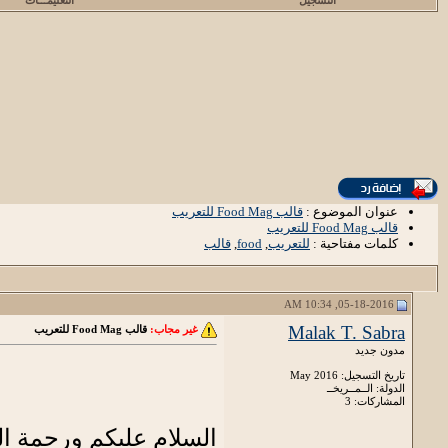
التسجيل
التعليمـــات
عنوان الموضوع :
قالب Food Mag للتعريب
قالب Food Mag للتعريب
كلمات مفتاحية :
للتعريب
,
food
,
قالب
05-18-2016, 10:34 AM
Malak T. Sabra
غير مجاب:
قالب Food Mag للتعريب
مدون جديد
تاريخ التسجيل: May 2016
الدولة: الــمــريخــ
المشاركات: 3
السلام عليكم ورحمة الل