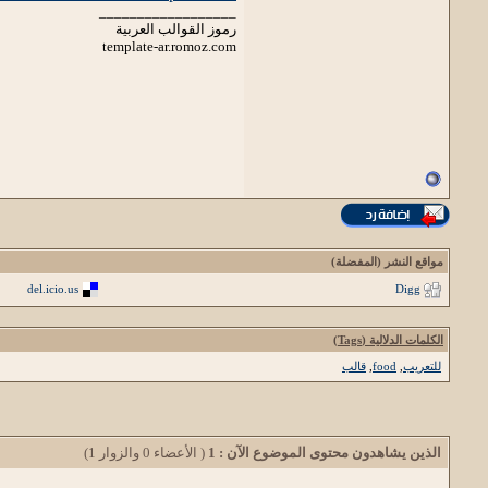
__________________
رموز القوالب العربية
template-ar.romoz.com
مواقع النشر (المفضلة)
del.icio.us
Digg
الكلمات الدلالية (Tags)
للتعريب
,
food
,
قالب
الذين يشاهدون محتوى الموضوع الآن : 1
( الأعضاء 0 والزوار 1)