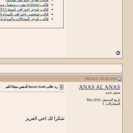
قالب realmag معرب ومعدل ومناسب لمحركات البحت
قالب بلوجر احترافي لسنة 2015 محسن للسيو والموبايل
قالب شخصي احترافي للمداونات 16
قالب بلوجر للمجالات والمداونات
03-29-2016, 04:23 PM
ANAS AL ANAS
رد: قالب Invert Grid الدهبي مجانا لكم
مدون جديد
تاريخ التسجيل: Mar 2016
المشاركات: 1
شكرا لك اخي العزيز