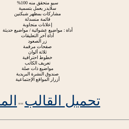
سيو متحقق منه 100%
سلايدر يعمل بتسمية
مشاركات بمظهر شبكتين
قائمة منسدلة
إعلانات متجاوبة
أداة : مواضيع عشوائية / مواضيع حديثة
أداة آخر التعليقات
زر الصعود
صفحات مرقمة
ثلاثة ألوان
خطوط احترافية
تعريف الكاتب
مواضيع ذات صلة
صندوق النشرة البريدية
أزرار المواقع الإجتماعية
تحميل القالب
المع
==