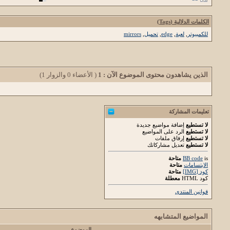
الكلمات الدلالية (Tags)
للكمبيوتر
,
لعبة
,
edge
,
تحميل
,
mirrors
الذين يشاهدون محتوى الموضوع الآن : 1
( الأعضاء 0 والزوار 1)
تعليمات المشاركة
لا تستطيع
إضافة مواضيع جديدة
لا تستطيع
الرد على المواضيع
لا تستطيع
إرفاق ملفات
لا تستطيع
تعديل مشاركاتك
is
BB code
متاحة
الابتسامات
متاحة
كود [IMG]
متاحة
كود HTML
معطلة
قوانين المنتدى
المواضيع المتشابهه
الموضوع