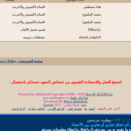
هناء مصطفي
اقسام الكمبيوتر والانترنت
محمد الملفوح
اقسام الكمبيوتر والانترنت
محمد الملفوح
اقسام الكمبيوتر والانترنت
ElRasoLy
قسم تحميل الالعاب
ahmed_magdy0
مقتطفات تدوينية
سياسة الخصوصية - Privacy-Policy
لتصفح أفضل وللاستفادة القصوى من خصائص المعهد ننصحكم باستعمال :
Powered by vBulletin® Copyright ©2000 - 2026
Dov By EGYNT.Co
new notification by
9adq_ala7sas
Developed By
Marco Mamdouh
معهد خبراء بلوجر - 2012
Google
أعلن على المعهد :
اتصل بنا
-
منتدي كنوز
-
الدعم العربي
-
قوالب بلوجر
-
او او انيمي
10:21 PM
- بتوقيت جرينتش
ي اتفاق تجاري أو تعاوني بين الأعضاء
 ما
يقوم به من بيع وشراء وإتفاق و
إ
عطاء معلومات
مدونته