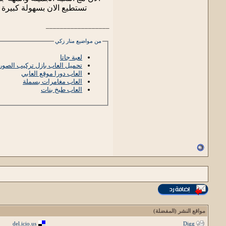
تستطيع الان بسهولة كبيرة ج
__________________
من مواضيع منار زكي
لعبة جاتا
تحميل العاب بازل تركيب الصور
العاب دورا موقع العابي
العاب مغامرات بسملة
العاب طبخ بنات
مواقع النشر (المفضلة)
del.icio.us
Digg