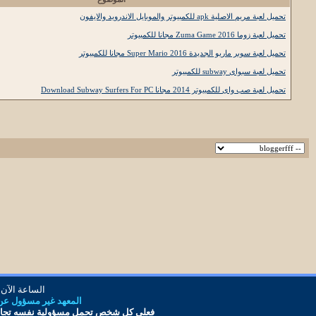
تحميل لعبة مريم الاصلية apk للكمبيوتر والموبايل الاندرويد والايفون
تحميل لعبة زوما 2016 Zuma Game مجانا للكمبيوتر
تحميل لعبة سوبر ماريو الجديدة 2016 Super Mario مجانا للكمبيوتر
تحميل لعبة سبواى subway للكمبيوتر
تحميل لعبة صب واى للكمبيوتر 2014 مجانا Download Subway Surfers For PC
الساعة الآن
المعهد غير مسؤول عن أ
فعلى كل شخص تحمل مس
ؤ
ولية نفسه تجاه