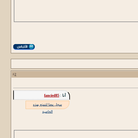
2
#
أنا :
fancied85
سجل معنا لتتمتع بهذه
الخاصية