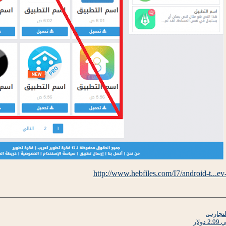
http://www.hebfiles.com/I7/android-t...ev-
تجارب.
ار