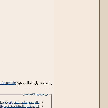
رابط تحميل القالب هو:
ide.net.zip
__________________
من مواضيع yassine490
طلب نصيحة من الخبراء وذوي ال
عرض قالب المثقف فقط بحوالي 2.99 دول