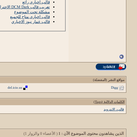
قالب اخباري رائع
تعريب قالب DCM Dark الاحترافي للصور
مشكلة تحت الموضوع
قالب اخباري متاح للجميع
قالب عمار نيوز الاخباري
مواقع النشر (المفضلة)
del.icio.us
Digg
الكلمات الدلالية (Tags)
قالب، الاندرويد
الذين يشاهدون محتوى الموضوع الآن : 1
( الأعضاء 0 والزوار 1)