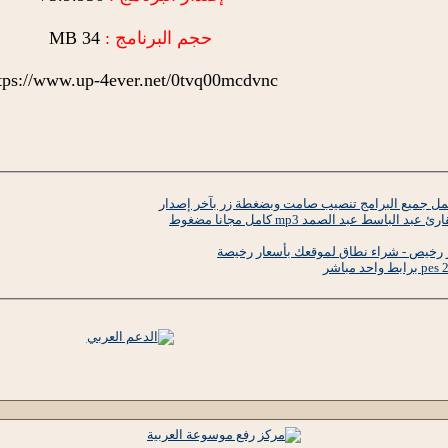
حجم البرنامج :
34 MB
tps://www.up-4ever.net/0tvq00mcdvnc
اسط عبد الصمد mp3 كامل مجانا مضغوط
رخيص - شراء نطاق لموقعك بأسعار رخيصة