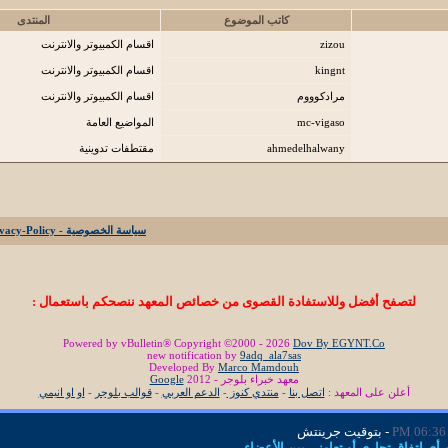
كاتب الموضوع
المنتدى
zizou
اقسام الكمبيوتر والانترنت
kingnt
اقسام الكمبيوتر والانترنت
مرادكوووم
اقسام الكمبيوتر والانترنت
mc-vigaso
المواضيع العامة
ahmedelhalwany
مقتطفات تدوينية
سياسة الخصوصية - Privacy-Policy
لتصفح أفضل وللاستفادة القصوى من خصائص المعهد ننصحكم باستعمال :
Powered by vBulletin® Copyright ©2000 - 2026
Dov By EGYNT.Co
new notification by
9adq_ala7sas
Developed By
Marco Mamdouh
معهد خبراء بلوجر - 2012
Google
أعلن على المعهد :
اتصل بنا
-
منتدي كنوز
-
الدعم العربي
-
قوالب بلوجر
-
او او انيمي
06:36 PM
- بتوقيت جرينتش
ي اتفاق تجاري أو تعاوني بين الأعضاء