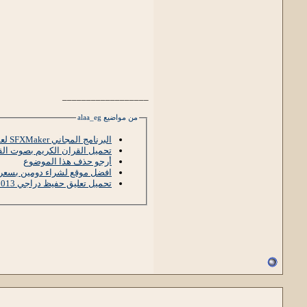
__________________
من مواضيع alaa_eg
البرنامج المجاني SFXMaker لعمل جميع البرامج تنصيب صامت وبضغطة زر بآخر إصدار
تحميل القران الكريم بصوت القارئ عبد الب
أرجو حذف هذا الموضوع
افضل موقع لشراء دومين بسعر 
تحميل تعليق حفيظ دراجي pes 2013 برابط واحد مباشر