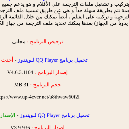
جمة تتم بطريقة سهلة جداً و هي عن طريق تسمية ملف الترجم
الترجمة و تركيبه على الفيلم ، أيضاً يمكنك من خلال القائمة ا
يدوياً من الجهاز) بعدها يمكنك تحديد ملف الترجمة من جهاز الك
ترخيص البرنامج :
مجاني
تحميل برنامج QQ Player للويندوز
-
أحدث إ
إصدار البرنامج :
V4.6.3.1104
حجم البرنامج :
31 MB
tps://www.up-4ever.net/u8thwaw60f2l
تحميل برنامج QQ Player للويندوز
-
الإصدار 
إصدار البرنامج :
V3.9.936