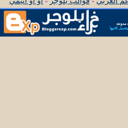
عم العربي
-
قوالب بلوجر
-
او او انيمي
مدونته
يتحمل كاتبها