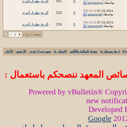
0
105
الربح بطرق أخرى
بواسطة
kuchstungei
04:44 PM
07-16-2014
0
233
الربح بطرق أخرى
بواسطة
amineswidi
04:42 PM
07-16-2014
0
216
الربح بطرق أخرى
بواسطة
amineswidi
صفحة 1 من 2
1
2
>
-
اربط مدونتك بنا
-
حقوق الملكية والتأليف
-
الاتصال بنا
-
معهد خبراء بلوجر
-
الأرشيف
-
الأعلى
ائص المعهد ننصحكم باستعمال :
Powered by vBulletin® Copyr
new notifica
Developed
Google