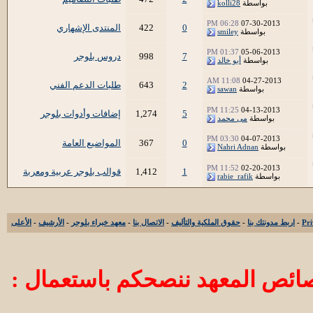
بواسطة
kolli28
06:28 PM
07-30-2013
0
422
المنتدى الإشهاري
بواسطة
smiley
01:37 PM
05-06-2013
7
998
دروس بلوجر
بواسطة
أبو خالد
11:08 AM
04-27-2013
2
643
طلبات الدعم الفني
بواسطة
sawan
11:25 PM
04-13-2013
5
1,274
إضافات وأدوات بلوجر
بواسطة
مى محمد
03:30 PM
04-07-2013
0
367
المواضيع العامة
بواسطة
Nahri Adnan
11:52 PM
02-20-2013
1
1,412
قوالب بلوجر عربية ومعربة
بواسطة
rabie_rafik
-
اربط مدونتك بنا
-
حقوق الملكية والتأليف
-
الاتصال بنا
-
معهد خبراء بلوجر
-
الأرشيف
-
الأعلى
ائص المعهد ننصحكم باستعمال :