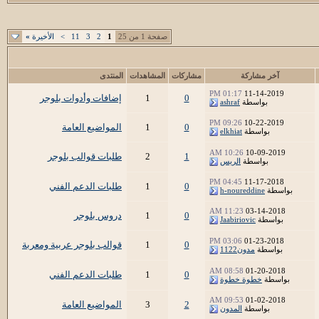
صفحة 1 من 25
1
2
3
11
>
الأخيرة
»
آخر مشاركة
مشاركات
المشاهدات
المنتدى
01:17 PM
11-14-2019
0
1
إضافات وأدوات بلوجر
بواسطة
ashraf
09:26 PM
10-22-2019
0
1
المواضيع العامة
بواسطة
elkhiat
10:26 AM
10-09-2019
1
2
طلبات قوالب بلوجر
بواسطة
الريس
04:45 PM
11-17-2018
0
1
طلبات الدعم الفني
بواسطة
h-noureddine
11:23 AM
03-14-2018
0
1
دروس بلوجر
بواسطة
Jaabiriovic
03:06 PM
01-23-2018
0
1
قوالب بلوجر عربية ومعربة
بواسطة
مدون1122
08:58 AM
01-20-2018
0
1
طلبات الدعم الفني
بواسطة
خطوة خطوة
09:53 AM
01-02-2018
2
3
المواضيع العامة
بواسطة
المدون