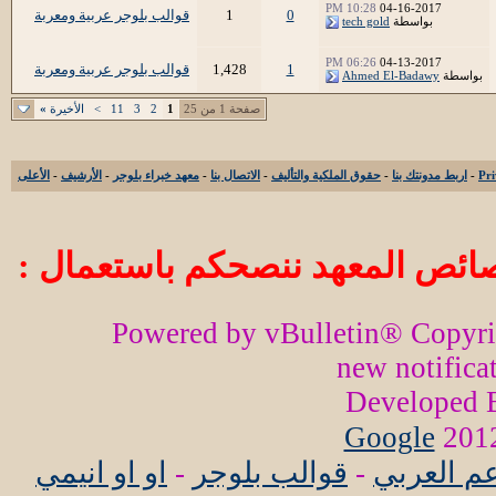
10:28 PM
04-16-2017
0
1
قوالب بلوجر عربية ومعربة
بواسطة
tech gold
06:26 PM
04-13-2017
1
1,428
قوالب بلوجر عربية ومعربة
بواسطة
Ahmed El-Badawy
صفحة 1 من 25
1
2
3
11
>
الأخيرة
»
-
اربط مدونتك بنا
-
حقوق الملكية والتأليف
-
الاتصال بنا
-
معهد خبراء بلوجر
-
الأرشيف
-
الأعلى
ائص المعهد ننصحكم باستعمال :
Powered by vBulletin® Copyr
new notifica
Developed
Google
عم العربي
-
قوالب بلوجر
-
او او انيمي