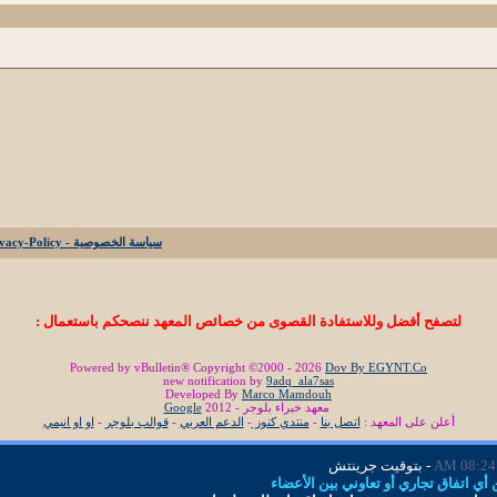
سياسة الخصوصية - Privacy-Policy
لتصفح أفضل وللاستفادة القصوى من خصائص المعهد ننصحكم باستعمال :
Powered by vBulletin® Copyright ©2000 - 2026
Dov By EGYNT.Co
new notification by
9adq_ala7sas
Developed By
Marco Mamdouh
معهد خبراء بلوجر - 2012
Google
أعلن على المعهد :
اتصل بنا
-
منتدي كنوز
-
الدعم العربي
-
قوالب بلوجر
-
او او انيمي
08:24 AM
- بتوقيت جرينتش
ي اتفاق تجاري أو تعاوني بين الأعضاء