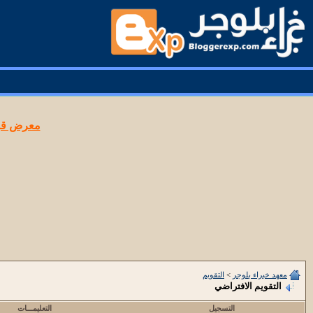
معرض قوا
معهد خبراء بلوجر
>
التقويم
التقويم الافتراضي
التسجيل
التعليمـــات