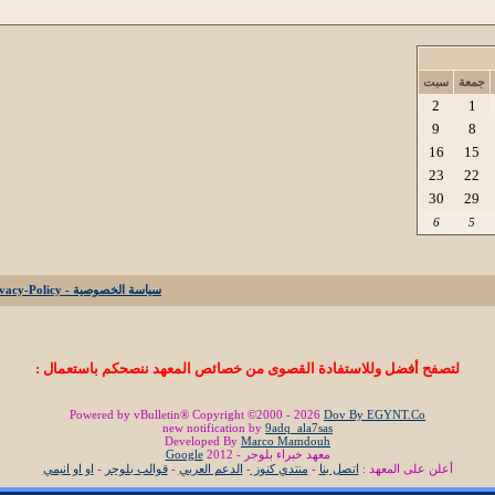
جمعة
سبت
2
1
9
8
16
15
23
22
30
29
6
5
سياسة الخصوصية - Privacy-Policy
لتصفح أفضل وللاستفادة القصوى من خصائص المعهد ننصحكم باستعمال :
Powered by vBulletin® Copyright ©2000 - 2026
Dov By EGYNT.Co
new notification by
9adq_ala7sas
Developed By
Marco Mamdouh
معهد خبراء بلوجر - 2012
Google
أعلن على المعهد :
اتصل بنا
-
منتدي كنوز
-
الدعم العربي
-
قوالب بلوجر
-
او او انيمي