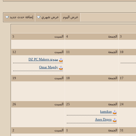
عرض اليوم
عرض شهري
إضافة حدث جديد
3
الجمعة
4
السبت
5
10
الجمعة
11
السبت
12
مدونة DZ PC Makers
Omar Magdy
17
الجمعة
18
السبت
19
24
الجمعة
25
السبت
26
kamikas
Anes Dzpro
31
الجمعة
1
السبت
2