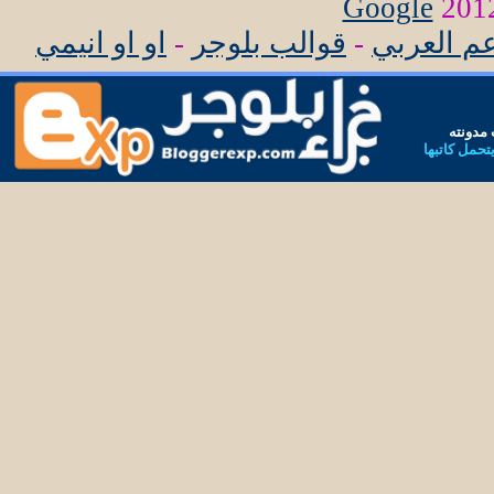
Google
عم العربي
-
قوالب بلوجر
-
او او انيمي
مدونته
يتحمل كاتبها