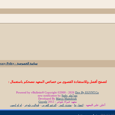
سياسة الخصوصية - Privacy-Policy
لتصفح أفضل وللاستفادة القصوى من خصائص المعهد ننصحكم باستعمال :
Powered by vBulletin® Copyright ©2000 - 2026
Dov By EGYNT.Co
new notification by
9adq_ala7sas
Developed By
Marco Mamdouh
معهد خبراء بلوجر - 2012
Google
أعلن على المعهد :
اتصل بنا
-
منتدي كنوز
-
الدعم العربي
-
قوالب بلوجر
-
او او انيمي