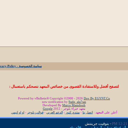
سياسة الخصوصية - Privacy-Policy
لتصفح أفضل وللاستفادة القصوى من خصائص المعهد ننصحكم باستعمال :
Powered by vBulletin® Copyright ©2000 - 2026
Dov By EGYNT.Co
new notification by
9adq_ala7sas
Developed By
Marco Mamdouh
معهد خبراء بلوجر - 2012
Google
أعلن على المعهد :
اتصل بنا
-
منتدي كنوز
-
الدعم العربي
-
قوالب بلوجر
-
او او انيمي
12:21 PM
- بتوقيت جرينتش