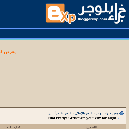
معرض قوا
معهد خبراء بلوجر
>
الربح والإعلان
>
الربح بطرق أخرى
Find Prettys Girls from your city for night
التسجيل
التعليمـــات