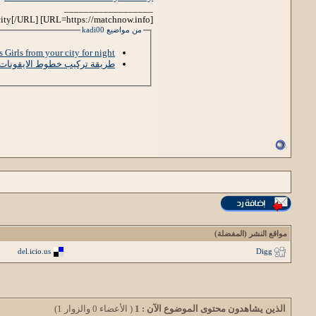
__________________
[URL=https://matchnow.info] Pretty Womans in your city[/URL]
من مواضيع kadi00
s Girls from your city for night
طريقة تركيب خطوط الايقونات 
مواقع النشر (المفضلة)
del.icio.us
Digg
الذين يشاهدون محتوى الموضوع الآن : 1
( الأعضاء 0 والزوار 1)