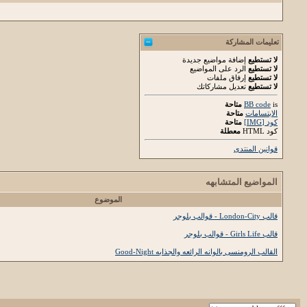
تعليمات المشاركة
لا تستطيع
إضافة مواضيع جديدة
لا تستطيع
الرد على المواضيع
لا تستطيع
إرفاق ملفات
لا تستطيع
تعديل مشاركاتك
is
BB code
متاحة
الابتسامات
متاحة
كود [IMG]
متاحة
كود HTML
معطلة
قوانين المنتدى
المواضيع المتشابهه
الموضوع
قالب London-City - قوالب بلوجر
قالب Girls Life - قوالب بلوجر
القالب الرومنسى بالوانه الرائعه والجذابه Good-Night