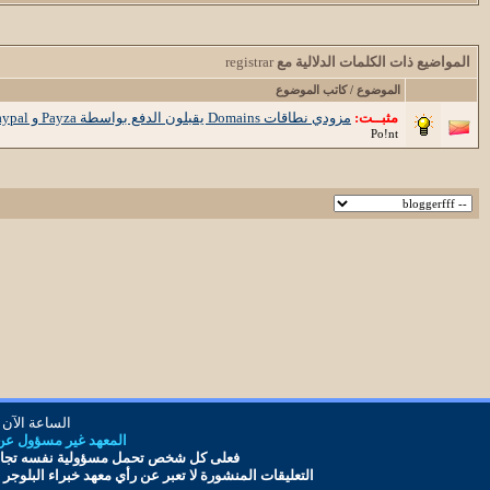
المواضيع ذات الكلمات الدلالية مع
registrar
الموضوع / كاتب الموضوع
مثبــت:
مزودي نطاقات Domains يقبلون الدفع بواسطة Payza و Paypal و Moneybookers
Po!nt
الساعة الآن
المعهد غير مسؤول عن أ
فعلى كل شخص تحمل مس
ؤ
ولية نفسه تجاه
التعليقات المنشورة لا تعبر عن رأي معهد
خبراء البلوجر
و