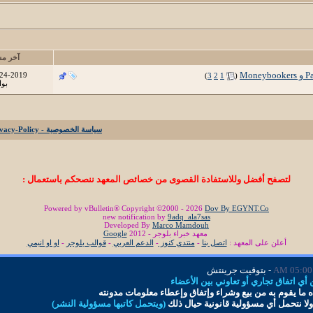
آخر مش
‏
24-2019
)
3
2
1
(
بو
سياسة الخصوصية - Privacy-Policy
لتصفح أفضل وللاستفادة القصوى من خصائص المعهد ننصحكم باستعمال :
Powered by vBulletin® Copyright ©2000 - 2026
Dov By EGYNT.Co
new notification by
9adq_ala7sas
Developed By
Marco Mamdouh
معهد خبراء بلوجر - 2012
Google
أعلن على المعهد :
اتصل بنا
-
منتدي كنوز
-
الدعم العربي
-
قوالب بلوجر
-
او او انيمي
05:00 AM
- بتوقيت جرينتش
ي اتفاق تجاري أو تعاوني بين الأعضاء
 ما
يقوم به من بيع وشراء وإتفاق و
إ
عطاء معلومات
مدونته
لا نتحمل أي مسؤولية قانونية حيال ذلك
(ويتحمل كاتبها مسؤولية النشر)