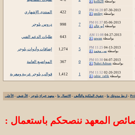
بواسطة
kolli28
06:28 PM
07-30-2013
0
422
المنتدى الإشهاري
بواسطة
smiley
01:37 PM
05-06-2013
7
998
دروس بلوجر
بواسطة
أبو خالد
11:08 AM
04-27-2013
2
643
طلبات الدعم الفني
بواسطة
sawan
11:25 PM
04-13-2013
5
1,274
إضافات وأدوات بلوجر
بواسطة
مى محمد
03:30 PM
04-07-2013
0
367
المواضيع العامة
بواسطة
Nahri Adnan
11:52 PM
02-20-2013
1
1,412
قوالب بلوجر عربية ومعربة
بواسطة
rabie_rafik
-
اربط مدونتك بنا
-
حقوق الملكية والتأليف
-
الاتصال بنا
-
معهد خبراء بلوجر
-
الأرشيف
-
الأعلى
ائص المعهد ننصحكم باستعمال :