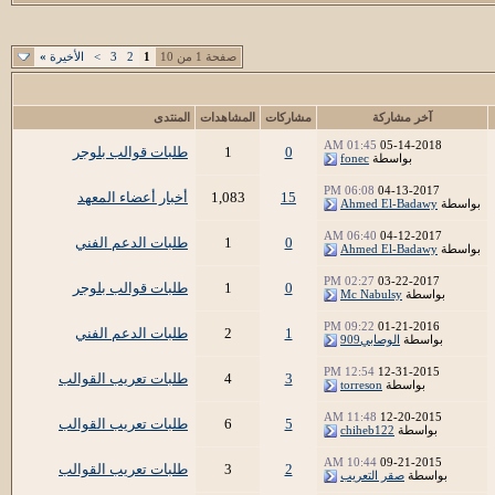
صفحة 1 من 10
1
2
3
>
الأخيرة
»
آخر مشاركة
مشاركات
المشاهدات
المنتدى
01:45 AM
05-14-2018
0
1
طلبات قوالب بلوجر
بواسطة
fonec
06:08 PM
04-13-2017
15
1,083
أخبار أعضاء المعهد
بواسطة
Ahmed El-Badawy
06:40 AM
04-12-2017
0
1
طلبات الدعم الفني
بواسطة
Ahmed El-Badawy
02:27 PM
03-22-2017
0
1
طلبات قوالب بلوجر
بواسطة
Mc Nabulsy
09:22 PM
01-21-2016
1
2
طلبات الدعم الفني
بواسطة
الوصابي909
12:54 PM
12-31-2015
3
4
طلبات تعريب القوالب
بواسطة
torreson
11:48 AM
12-20-2015
5
6
طلبات تعريب القوالب
بواسطة
chiheb122
10:44 AM
09-21-2015
2
3
طلبات تعريب القوالب
بواسطة
صقر التعريب