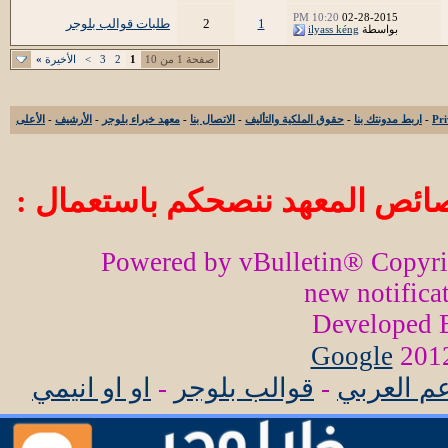
10:20 PM
02-28-2015
1
2
طلبات قوالب بلوجر
بواسطة
ilyass kéng
صفحة 1 من 10
1
2
3
>
الأخيرة
»
-
اربط مدونتك بنا
-
حقوق الملكية والتأليف
-
الاتصال بنا
-
معهد خبراء بلوجر
-
الأرشيف
-
الأعلى
ائص المعهد ننصحكم باستعمال :
Powered by vBulletin® Copyr
new notifica
Developed
Google
عم العربي
-
قوالب بلوجر
-
او او انيمي