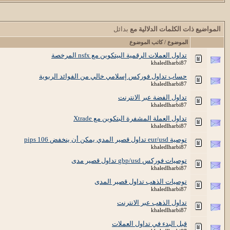
المواضيع ذات الكلمات الدلالية مع
بدائل
الموضوع / كاتب الموضوع
تداول العملات الرقمية البيتكوين مع nsfx المرخصة
khaledlharbi87
حساب تداول فوركس إسلامي خالي من الفوائد الربوية
khaledlharbi87
تداول الفضة عبر الانترنت
khaledlharbi87
تداول العملة المشفرة البتكوين مع Xtrade
khaledlharbi87
توصية eur/usd تداول قصير المدي يمكن أن ينخفض 106 pips
khaledlharbi87
توصيات فوركس gbp/usd تداول قصير مدى
khaledlharbi87
توصيات الذهب تداول قصير المدى
khaledlharbi87
تداول الذهب عبر الانترنت
khaledlharbi87
قبل البدء في تداول العملات