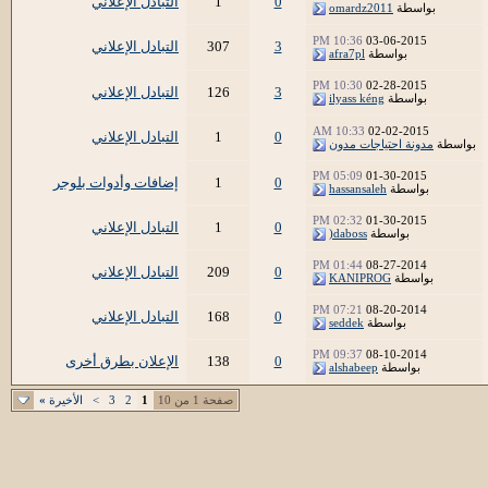
0
1
التبادل الإعلاني
بواسطة
omardz2011
10:36 PM
03-06-2015
3
307
التبادل الإعلاني
بواسطة
afra7pl
10:30 PM
02-28-2015
3
126
التبادل الإعلاني
بواسطة
ilyass kéng
10:33 AM
02-02-2015
0
1
التبادل الإعلاني
بواسطة
مدونة احتياجات مدون
05:09 PM
01-30-2015
0
1
إضافات وأدوات بلوجر
بواسطة
hassansaleh
02:32 PM
01-30-2015
0
1
التبادل الإعلاني
بواسطة
daboss(
01:44 PM
08-27-2014
0
209
التبادل الإعلاني
بواسطة
KANIPROG
07:21 PM
08-20-2014
0
168
التبادل الإعلاني
بواسطة
seddek
09:37 PM
08-10-2014
0
138
الإعلان بطرق أخرى
بواسطة
alshabeep
صفحة 1 من 10
1
2
3
>
الأخيرة
»