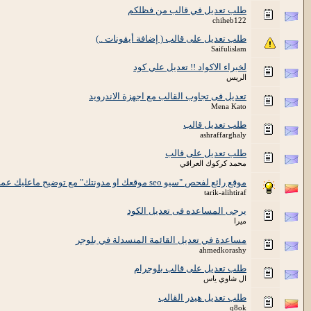
طلب تعديل في قالب من فظلكم
chiheb122
طلب تعديل على قالب ( إضافة أيقونات ..)
Saifulislam
لخبراء الاكواد !! تعديل علي كود
الريس
تعديل فى تجاوب القالب مع اجهزة الاندرويد
Mena Kato
طلب تعديل قالب
ashraffarghaly
طلب تعديل على قالب
محمد كركوك العراقي
موقع رائع لفحص "سيو seo موقعك او مدونتك" مع توضيح ماعليك عمله واصلاحه
tarik-alihtiraf
يرجى المساعده فى تعديل الكود
ميرا
مساعدة في تعديل القائمة المنسدلة في بلوجر
ahmedkorashy
طلب تعديل على قالب بلوجرام
ال شاوي ياس
طلب تعديل هيدر القالب
q8ok