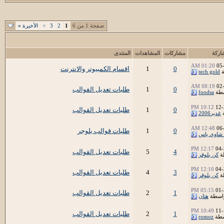
صفحة 1 من 6
1
2
3
>
الأخيرة
»
اركة
مشاركات
المشاهدات
المنتدى
01:20 AM
05
0
1
اقسام الكمبيوتر والانترنت
ة
tech gold
08:19 AM
02
0
1
طلبات تعديل القوالب
سطة
foodsa
10:12 PM
12-
0
1
طلبات تعديل القوالب
غدير2006
12:48 AM
06
0
1
طلبات قوالب بلوجر
 شاوي ياس
12:17 PM
04-
4
5
طلبات تعديل القوالب
ة
كن بلوقر
12:10 PM
04-
3
4
طلبات تعديل القوالب
ة
كن بلوقر
05:15 PM
01-
1
2
طلبات تعديل القوالب
اسطة
هتان
10:49 PM
11-
1
2
طلبات تعديل القوالب
سطة
romoz