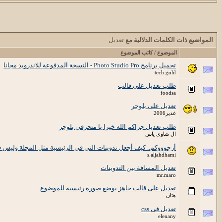
المواضيع ذات الكلمات الدلالية مع
تعديل
الموضوع / كاتب الموضوع
تحميل برنامج Photo Studio Pro - النسخة المدفوعة للاندرويد مجانا
tech gold
طلب تعديل على قالب
foodsa
تعديل على بلوجر
غدير2006
طلب تعديل جزاكم الله خيرا يا متحرفي بلوجر
ال شاوي ياس
أرجوووكم.. كيف أجعل تدوينات التي في الرئيسية مثل المجلة وليس
s.aljahdhami
تعديل المسافة بين التدوينات
mr.maro
تعديل على قالب جاهز بوضع صورة رئيسية للموضوع
هتان
تعديل فى css
elenany