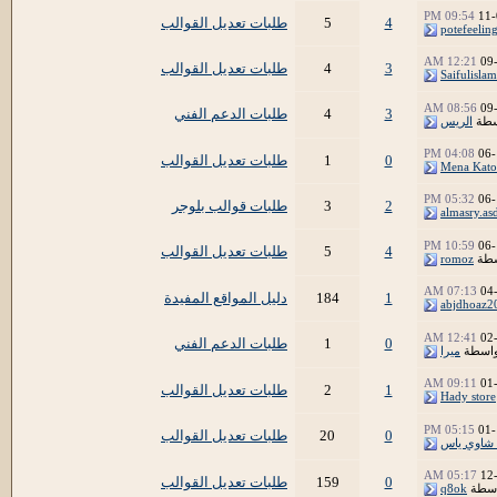
09:54 PM
11-
4
5
طلبات تعديل القوالب
potefeelin
12:21 AM
09
3
4
طلبات تعديل القوالب
Saifulislam
08:56 AM
09
3
4
طلبات الدعم الفني
سطة
الريس
04:08 PM
06-
0
1
طلبات تعديل القوالب
Mena Kato
05:32 PM
06-
2
3
طلبات قوالب بلوجر
almasry.as
10:59 PM
06-
4
5
طلبات تعديل القوالب
سطة
romoz
07:13 AM
04
1
184
دليل المواقع المفيدة
abjdhoaz2
12:41 AM
02
0
1
طلبات الدعم الفني
واسطة
ميرا
09:11 AM
01
1
2
طلبات تعديل القوالب
Hady store
05:15 PM
01-
0
20
طلبات تعديل القوالب
 شاوي ياس
05:17 AM
12
0
159
طلبات تعديل القوالب
اسطة
q8ok