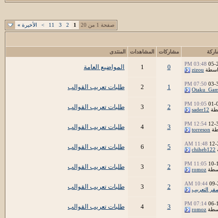
صفحة 1 من 20
1
2
3
11
>
الأخيرة
»
اركة
مشاركات
المشاهدات
المنتدى
03:48 PM
05-
0
1
المواضيع العامة
اسطة
zizou
07:50 PM
03-
1
2
طلبات تعريب القوالب
Otaku_Gam
10:05 PM
01-
2
3
طلبات تعريب القوالب
طة
sader12
12:54 PM
12-
3
4
طلبات تعريب القوالب
طة
torreson
11:48 AM
12-
5
6
طلبات تعريب القوالب
chiheb122
11:05 PM
10-
2
3
طلبات تعريب القوالب
سطة
romoz
10:44 AM
09-
2
3
طلبات تعريب القوالب
قر التعريب
07:14 PM
06-
3
4
طلبات تعريب القوالب
سطة
romoz