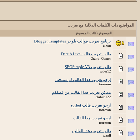
المواضيع ذات الكلمات الدلالية مع
تعريب
الموضوع / كاتب الموضوع
برنامج تعريب قوالب بلوجر Blogger Templates
zizou
طلب تعريب قالب Date A Live
Otaku_Gamer
طلب تعريب SEOSimple V3
sader12
ارجو تعريب هذا القالب لو سمحتم
torreson
ممكن تعريب هذا القالب من فضلكم
chiheb122
ارجو تعريب قالب sorbet
torreson
ارجو تعريب هدا القالب
torreson
طلب تعريب هذا القالب
wardi