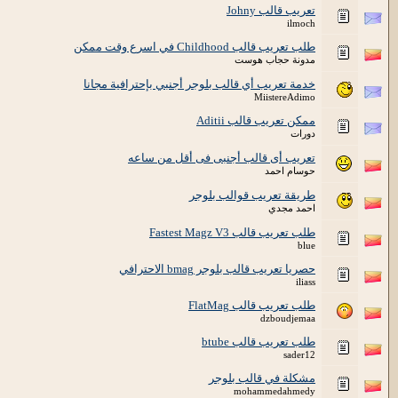
تعريب قالب Johny
ilmoch
طلب تعريب قالب Childhood في اسرع وقت ممكن
مدونة حجاب هوست
خدمة تعريب أي قالب بلوجر أجنبي بإحترافية مجانا
MiistereAdimo
ممكن تعريب قالب Aditii
دورات
تعريب أى قالب أجنبى فى أقل من ساعه
حوسام احمد
طريقة تعريب قوالب بلوجر
احمد مجدي
طلب تعريب قالب Fastest Magz V3
blue
حصريا تعريب قالب بلوجر bmag الاحترافي
iliass
طلب تعريب قالب FlatMag
dzboudjemaa
طلب تعريب قالب btube
sader12
مشكلة في قالب بلوجر
mohammedahmedy