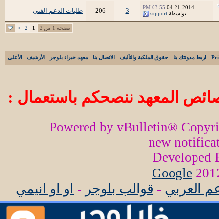
03:55 PM
04-21-2014
3
206
طلبات الدعم الفني
بواسطة
support
صفحة 1 من 2
1
2
>
-
اربط مدونتك بنا
-
حقوق الملكية والتأليف
-
الاتصال بنا
-
معهد خبراء بلوجر
-
الأرشيف
-
الأعلى
ائص المعهد ننصحكم باستعمال :
Powered by vBulletin® Copyr
new notifica
Developed
Google
عم العربي
-
قوالب بلوجر
-
او او انيمي